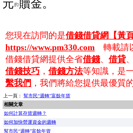
元
贖金。
您現在訪問的是
借錢借貸網【黃
https://www.pm330.com
轉載請以
借錢借貸網提供全省
借錢
、
借貸
借錢技巧
，
借錢方法
等知識，是
繫我們
，我們將給您提供最優質
上一頁：
幫市民“週轉”富餘年貨
相關文章
如何計算存貨週轉？
如何加快營運資金的週轉
幫市民“週轉”富餘年貨