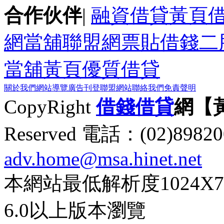
合作伙伴
|
融資借貸黃頁
網
當舖聯盟網
票貼
借錢
二
當舖黃頁
優質借貸
關於我們
網站導覽
廣告刊登
聯盟網站
聯絡我們
免責聲明
CopyRight
借錢
借貸
網【
Reserved 電話：(02)89
adv.home@msa.hinet.net
本網站最低解析度1024X768d
6.0以上版本瀏覽