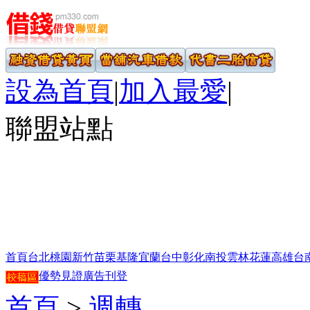
設為首頁
|
加入最愛
|
聯盟站點
首頁
台北
桃園
新竹
苗栗
基隆
宜蘭
台中
彰化
南投
雲林
花蓮
高雄
台
優勢見證
廣告刊登
首頁
>
週轉