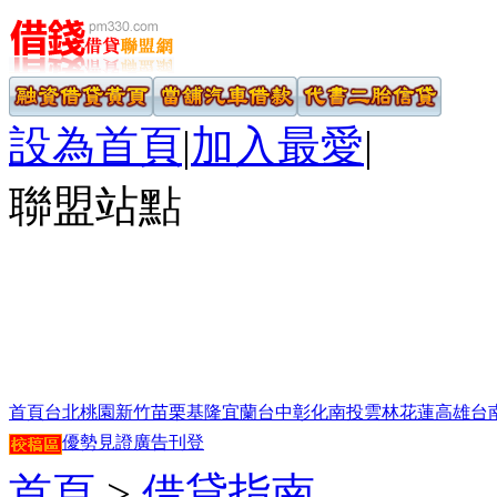
設為首頁
|
加入最愛
|
聯盟站點
首頁
台北
桃園
新竹
苗栗
基隆
宜蘭
台中
彰化
南投
雲林
花蓮
高雄
台
優勢見證
廣告刊登
首頁
>
借貸指南