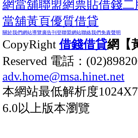
網
當舖聯盟網
票貼
借錢
二
當舖黃頁
優質借貸
關於我們
網站導覽
廣告刊登
聯盟網站
聯絡我們
免責聲明
CopyRight
借錢
借貸
網【
Reserved 電話：(02)89
adv.home@msa.hinet.net
本網站最低解析度1024X768d
6.0以上版本瀏覽