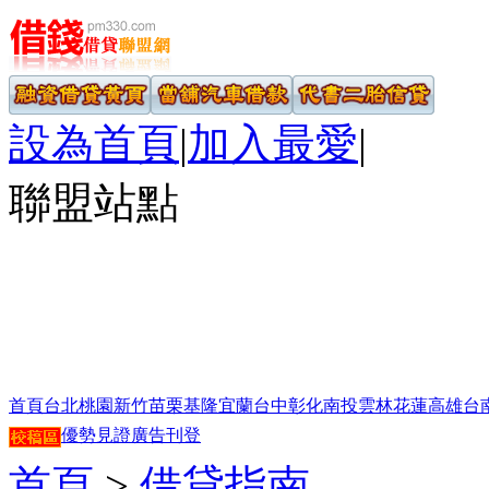
設為首頁
|
加入最愛
|
聯盟站點
首頁
台北
桃園
新竹
苗栗
基隆
宜蘭
台中
彰化
南投
雲林
花蓮
高雄
台
優勢見證
廣告刊登
首頁
>
借貸指南