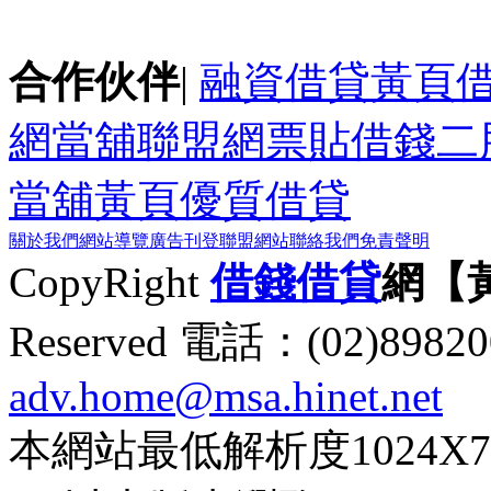
合作伙伴
|
融資借貸黃頁
網
當舖聯盟網
票貼
借錢
二
當舖黃頁
優質借貸
關於我們
網站導覽
廣告刊登
聯盟網站
聯絡我們
免責聲明
CopyRight
借錢
借貸
網【
Reserved 電話：(02)89
adv.home@msa.hinet.net
本網站最低解析度1024X768d