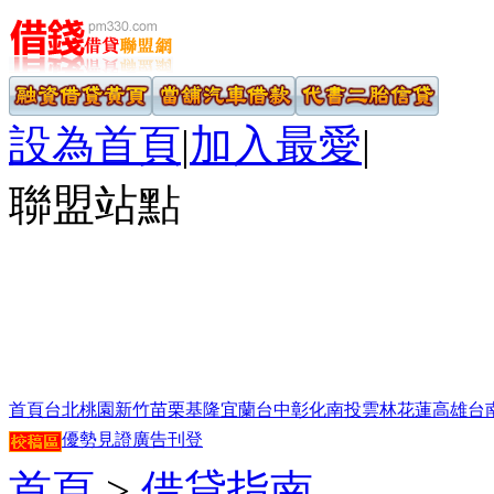
設為首頁
|
加入最愛
|
聯盟站點
首頁
台北
桃園
新竹
苗栗
基隆
宜蘭
台中
彰化
南投
雲林
花蓮
高雄
台
優勢見證
廣告刊登
首頁
>
借貸指南