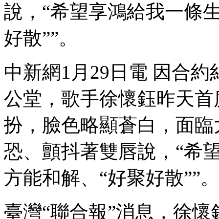
說，“希望享鴻給我一條生
好散””。
中新網1月29日電 因合
公堂，歌手徐懷鈺昨天首
扮，臉色略顯蒼白，面臨
恐、顫抖著雙唇說，“希
方能和解、“好聚好散””
臺灣“聯合報”消息，徐