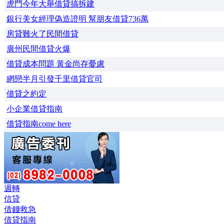
虎門今年大舉借貸搞拆建
銀行美女經理偽造證明 幫朋友借貸736萬
房貸難火了民間借貸
廣州民間借貸火爆
借貸成本問題 黃金尚存憂慮
網戀半月引發千里借貸官司
借貸之約定
小企業借貸指南
借貸指南come here
週轉
信貸
借錢救急
借貸指南