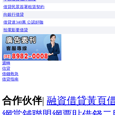
借貸民眾簽署租賃契約
向銀行借貸
借貸達340萬 公認好咖
拍電影要借貸
週轉
信貸
借錢救急
借貸指南
合作伙伴
|
融資借貸黃頁
網
當舖聯盟網
票貼
借錢
二