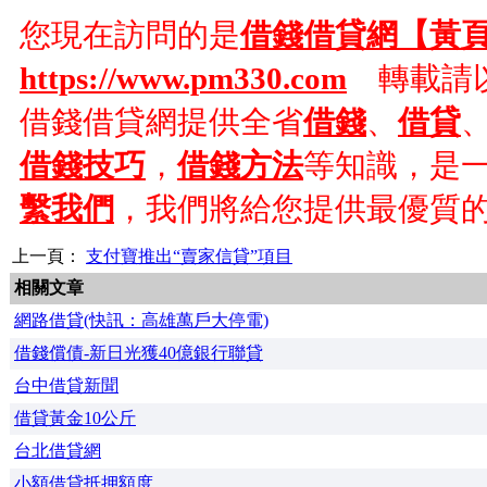
您現在訪問的是
借錢借貸網【黃
https://www.pm330.com
轉載請以
借錢借貸網提供全省
借錢
、
借貸
借錢技巧
，
借錢方法
等知識，是
繫我們
，我們將給您提供最優質
上一頁：
支付寶推出“賣家信貸”項目
相關文章
網路借貸(快訊：高雄萬戶大停電)
借錢償債-新日光獲40億銀行聯貸
台中借貸新聞
借貸黃金10公斤
台北借貸網
小額借貸抵押額度