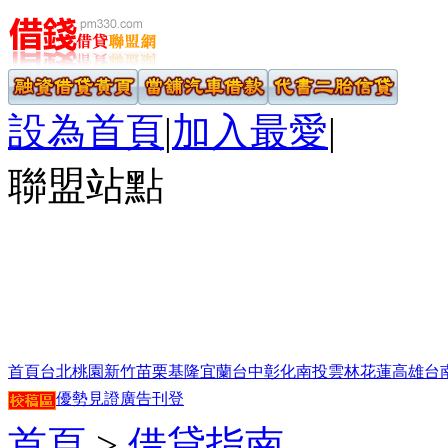
設為首頁
|
加入最愛
|
聯盟站點
首頁
台北
桃園
新竹
苗栗
基隆
宜蘭
台中
彰化
南投
雲林
花蓮
高雄
台
優勢見證
廣告刊登
首頁
>
借貸指南