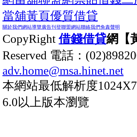
當舖黃頁
優質借貸
關於我們
網站導覽
廣告刊登
聯盟網站
聯絡我們
免責聲明
CopyRight
借錢
借貸
網【
Reserved 電話：(02)89
adv.home@msa.hinet.net
本網站最低解析度1024X768d
6.0以上版本瀏覽