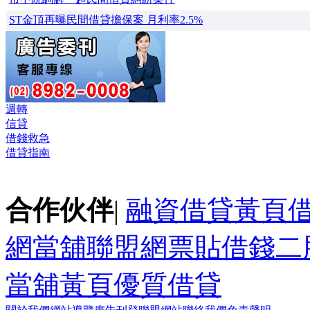
ST金頂再曝民間借貸擔保案 月利率2.5%
週轉
信貸
借錢救急
借貸指南
合作伙伴
|
融資借貸黃頁
網
當舖聯盟網
票貼
借錢
二
當舖黃頁
優質借貸