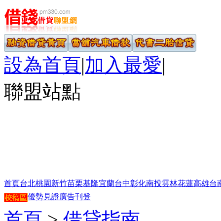
設為首頁
|
加入最愛
|
聯盟站點
首頁
台北
桃園
新竹
苗栗
基隆
宜蘭
台中
彰化
南投
雲林
花蓮
高雄
台
優勢見證
廣告刊登
首頁
>
借貸指南