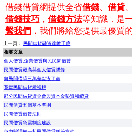
借錢借貸網提供全省
借錢
、
借貸
借錢技巧
，
借錢方法
等知識，是
繫我們
，我們將給您提供最優質
上一頁：
民間借貸融資達數千億
相關文章
個人借貸,企業借貸與民民間借貸
民間借貸飆高與個人信貸暫停
向民間借貸三萬差點沒了命
寬鬆民間借貸種禍根
部分民間借貸資金參與資本金墊資和續貸
民間借貸五個基本準則
民間借貸借貸法則
民間借貸急需制度建設
市中院調解一起民間借貸糾紛案件