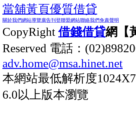
當舖黃頁
優質借貸
關於我們
網站導覽
廣告刊登
聯盟網站
聯絡我們
免責聲明
CopyRight
借錢
借貸
網【
Reserved 電話：(02)89
adv.home@msa.hinet.net
本網站最低解析度1024X768d
6.0以上版本瀏覽