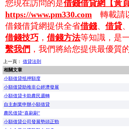
您現在訪問的是
借錢借貸網【黃
https://www.pm330.com
轉載請以
借錢借貸網提供全省
借錢
、
借貸
借錢技巧
，
借錢方法
等知識，是
繫我們
，我們將給您提供最優質
上一頁：
借貸法則
相關文章
小額借貸抵押額度
小額借貸助推非公經濟發展
小額借貸卡助農民週轉
自主創業申辦小額借貸
農民借貸“喜刷刷”
小額借貸公司發展勢頭正勁