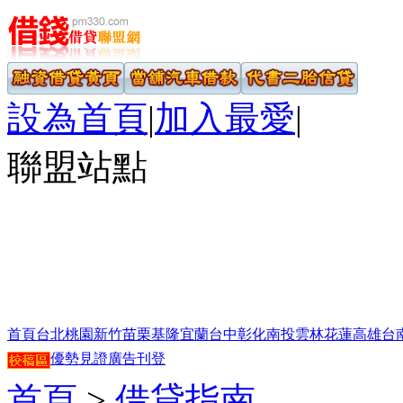
設為首頁
|
加入最愛
|
聯盟站點
首頁
台北
桃園
新竹
苗栗
基隆
宜蘭
台中
彰化
南投
雲林
花蓮
高雄
台
優勢見證
廣告刊登
首頁
>
借貸指南