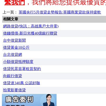
繫我們
，我們將給您提供最優質
上一頁：
英國央行5月借貸走勢報告:英國商業貸款保持疲軟
相關文章
網路借貸(快訊：高雄萬戶大停電)
借錢償債-新日光獲40億銀行聯貸
台中借貸新聞
借貸黃金10公斤
台北借貸網
小額借貸抵押額度
借貸民眾簽署租賃契約
向銀行借貸
借貸達340萬 公認好咖
拍電影要借貸