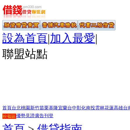
設為首頁
|
加入最愛
|
聯盟站點
首頁
台北
桃園
新竹
苗栗
基隆
宜蘭
台中
彰化
南投
雲林
花蓮
高雄
台
優勢見證
廣告刊登
首頁
>
借貸指南