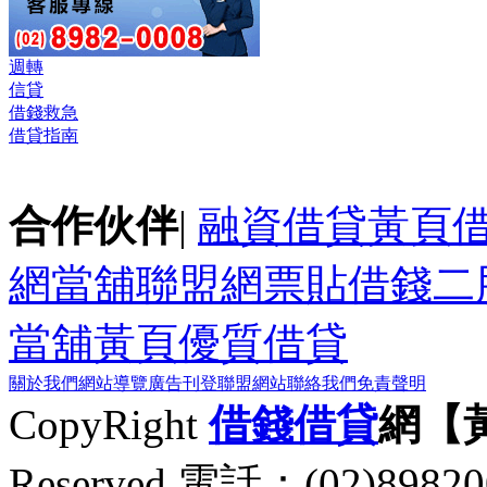
週轉
信貸
借錢救急
借貸指南
合作伙伴
|
融資借貸黃頁
網
當舖聯盟網
票貼
借錢
二
當舖黃頁
優質借貸
關於我們
網站導覽
廣告刊登
聯盟網站
聯絡我們
免責聲明
CopyRight
借錢
借貸
網【
Reserved 電話：(02)89