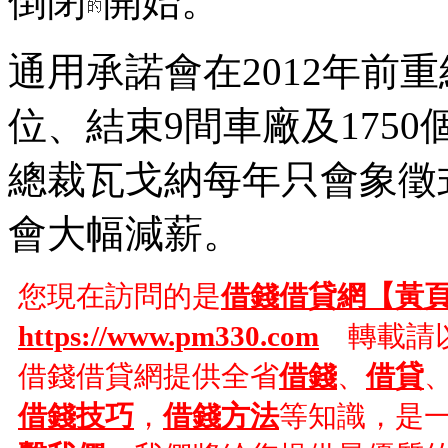
倒閉
開始。
通用承諾會在2012年前
位、結束9間車廠及175
總裁瓦戈納每年只會象徵
會大幅減薪。
您現在訪問的是
借錢借貸網【黃
https://www.pm330.com
轉載請以
借錢借貸網提供全省
借錢
、
借貸
借錢技巧
，
借錢方法
等知識，是