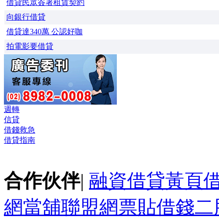
借貸民眾簽署租賃契約
向銀行借貸
借貸達340萬 公認好咖
拍電影要借貸
週轉
信貸
借錢救急
借貸指南
合作伙伴
|
融資借貸黃頁
網
當舖聯盟網
票貼
借錢
二