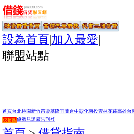
設為首頁
|
加入最愛
|
聯盟站點
首頁
台北
桃園
新竹
苗栗
基隆
宜蘭
台中
彰化
南投
雲林
花蓮
高雄
台
優勢見證
廣告刊登
首頁
>
借貸指南