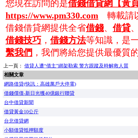
您現在訪問的是
借錢借貸網【黃
https://www.pm330.com
轉載請以
借錢借貸網提供全省
借錢
、
借貸
借錢技巧
，
借錢方法
等知識，是
繫我們
，我們將給您提供最優質
上一頁：
借貸人遭“債主”綁架勒索 警方跟蹤及時解救人質
相關文章
網路借貸(快訊：高雄萬戶大停電)
借錢償債-新日光獲40億銀行聯貸
台中借貸新聞
借貸黃金10公斤
台北借貸網
小額借貸抵押額度