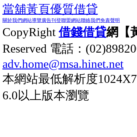
當舖黃頁
優質借貸
關於我們
網站導覽
廣告刊登
聯盟網站
聯絡我們
免責聲明
CopyRight
借錢
借貸
網【
Reserved 電話：(02)89
adv.home@msa.hinet.net
本網站最低解析度1024X768d
6.0以上版本瀏覽