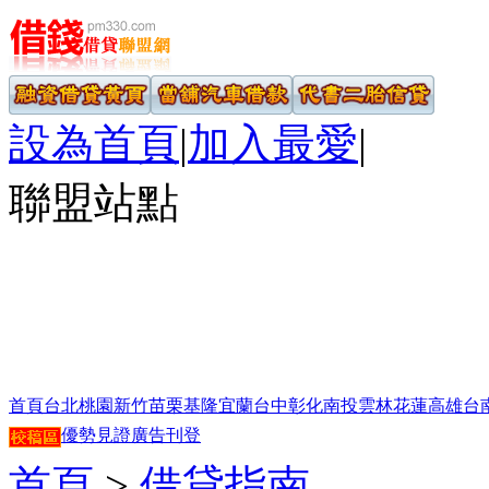
設為首頁
|
加入最愛
|
聯盟站點
首頁
台北
桃園
新竹
苗栗
基隆
宜蘭
台中
彰化
南投
雲林
花蓮
高雄
台
優勢見證
廣告刊登
首頁
>
借貸指南