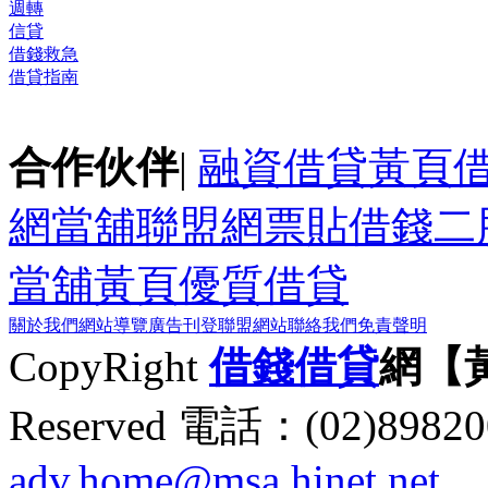
週轉
信貸
借錢救急
借貸指南
合作伙伴
|
融資借貸黃頁
網
當舖聯盟網
票貼
借錢
二
當舖黃頁
優質借貸
關於我們
網站導覽
廣告刊登
聯盟網站
聯絡我們
免責聲明
CopyRight
借錢
借貸
網【
Reserved 電話：(02)89
adv.home@msa.hinet.net