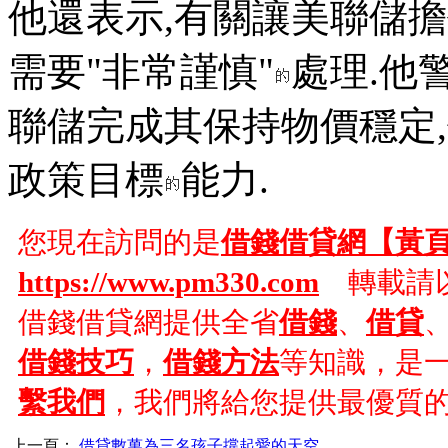
他還表示,有關讓美聯儲
需要"非常謹慎"
處理.他
聯儲完成其保持物價穩定
政策目標
能力.
您現在訪問的是
借錢借貸網【黃
https://www.pm330.com
轉載請以
借錢借貸網提供全省
借錢
、
借貸
借錢技巧
，
借錢方法
等知識，是
繫我們
，我們將給您提供最優質
上一頁：
借貸數萬為三名孩子撐起愛的天空