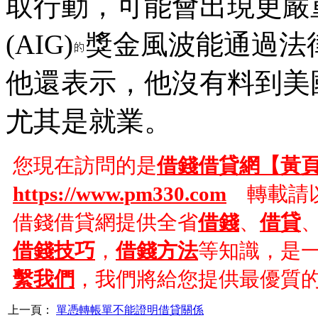
取行動，可能會出現更嚴
(AIG)
獎金風波能通過法
他還表示，他沒有料到美
尤其是就業。
您現在訪問的是
借錢借貸網【黃
https://www.pm330.com
轉載請以
借錢借貸網提供全省
借錢
、
借貸
借錢技巧
，
借錢方法
等知識，是
繫我們
，我們將給您提供最優質
上一頁：
單憑轉帳單不能證明借貸關係