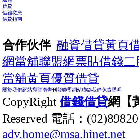
信貸
借錢救急
借貸指南
合作伙伴
|
融資借貸黃頁
網
當舖聯盟網
票貼
借錢
二
當舖黃頁
優質借貸
關於我們
網站導覽
廣告刊登
聯盟網站
聯絡我們
免責聲明
CopyRight
借錢
借貸
網【
Reserved 電話：(02)89
adv.home@msa.hinet.net