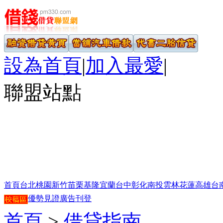
設為首頁
|
加入最愛
|
聯盟站點
首頁
台北
桃園
新竹
苗栗
基隆
宜蘭
台中
彰化
南投
雲林
花蓮
高雄
台
優勢見證
廣告刊登
首頁
>
借貸指南