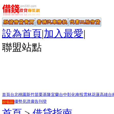
設為首頁
|
加入最愛
|
聯盟站點
首頁
台北
桃園
新竹
苗栗
基隆
宜蘭
台中
彰化
南投
雲林
花蓮
高雄
台
優勢見證
廣告刊登
首頁
>
借貸指南