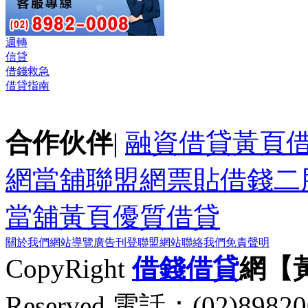
週轉
信貸
借錢救急
借貸指南
合作伙伴
|
融資借貸黃頁
網
當舖聯盟網
票貼
借錢
二
當舖黃頁
優質借貸
關於我們
網站導覽
廣告刊登
聯盟網站
聯絡我們
免責聲明
CopyRight
借錢
借貸
網【
Reserved 電話：(02)89