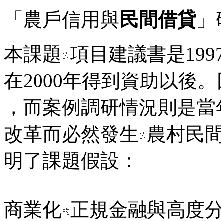
「農戶信用與
民間借貸
」
本課題
項目建議書是199
在2000年得到資助以後。
，而案例調研情況則是當
改革而必然發生
農村民
明了課題假設：
商業化
正規金融與高度