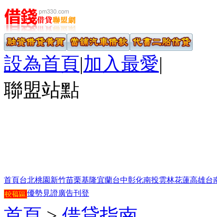
設為首頁
|
加入最愛
|
聯盟站點
首頁
台北
桃園
新竹
苗栗
基隆
宜蘭
台中
彰化
南投
雲林
花蓮
高雄
台
優勢見證
廣告刊登
首頁
>
借貸指南