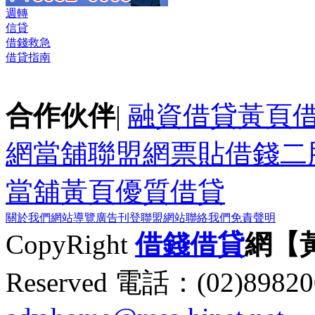
週轉
信貸
借錢救急
借貸指南
合作伙伴
|
融資借貸黃頁
網
當舖聯盟網
票貼
借錢
二
當舖黃頁
優質借貸
關於我們
網站導覽
廣告刊登
聯盟網站
聯絡我們
免責聲明
CopyRight
借錢
借貸
網【
Reserved 電話：(02)89