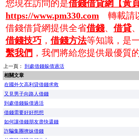
您現在訪問的是
借錢借貸網【黃
https://www.pm330.com
轉載請以
借錢借貸網提供全省
借錢
、
借貸
借錢技巧
，
借錢方法
等知識，是
繫我們
，我們將給您提供最優質
上一頁：
到處借錢躲債過活
相關文章
在國外欠高利貸借錢求救
又見男子向路人借錢
到處借錢躲債過活
借錢需要好好想想
如何讓借錢朋友盡快還錢
詐騙集團撩妹借錢