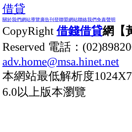
借貸
關於我們
網站導覽
廣告刊登
聯盟網站
聯絡我們
免責聲明
CopyRight
借錢
借貸
網【
Reserved 電話：(02)89
adv.home@msa.hinet.net
本網站最低解析度1024X768d
6.0以上版本瀏覽