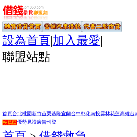
設為首頁
|
加入最愛
|
聯盟站點
首頁
台北
桃園
新竹
苗栗
基隆
宜蘭
台中
彰化
南投
雲林
花蓮
高雄
台
優勢見證
廣告刊登
首頁
>
借錢救急