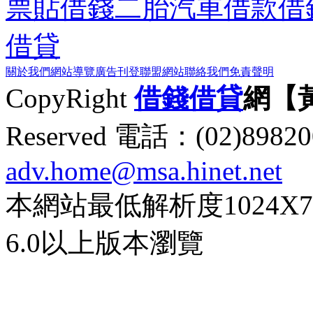
票貼
借錢
二胎
汽車借款
借
借貸
關於我們
網站導覽
廣告刊登
聯盟網站
聯絡我們
免責聲明
CopyRight
借錢
借貸
網【
Reserved 電話：(02)89
adv.home@msa.hinet.net
本網站最低解析度1024X768d
6.0以上版本瀏覽