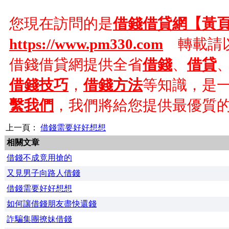
您現在訪問的是
借錢借貸網【黃
https://www.pm330.com
轉載請以
借錢借貸網提供全省
借錢
、
借貸
借錢技巧
，
借錢方法
等知識，是
繫我們
，我們將給您提供最優質
上一頁：
借錢需要好好想想
相關文章
借錢不成竟用搶的
又見男子向路人借錢
借錢需要好好想想
如何讓借錢朋友盡快還錢
詐騙集團撩妹借錢