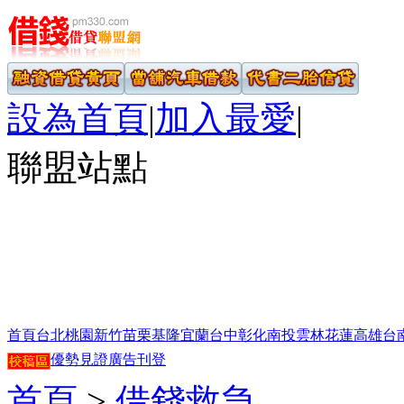
設為首頁
|
加入最愛
|
聯盟站點
首頁
台北
桃園
新竹
苗栗
基隆
宜蘭
台中
彰化
南投
雲林
花蓮
高雄
台
優勢見證
廣告刊登
首頁
>
借錢救急