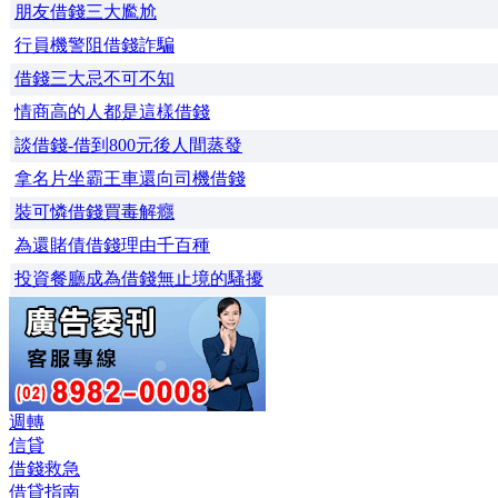
朋友借錢三大尷尬
行員機警阻借錢詐騙
借錢三大忌不可不知
情商高的人都是這樣借錢
談借錢-借到800元後人間蒸發
拿名片坐霸王車還向司機借錢
裝可憐借錢買毒解癮
為還賭債借錢理由千百種
投資餐廳成為借錢無止境的騷擾
週轉
信貸
借錢救急
借貸指南