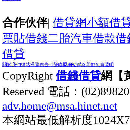
合作伙伴
|
借貸網
小額借
票貼
借錢
二胎
汽車借款
借
借貸
關於我們
網站導覽
廣告刊登
聯盟網站
聯絡我們
免責聲明
CopyRight
借錢
借貸
網【
Reserved 電話：(02)89
adv.home@msa.hinet.net
本網站最低解析度1024X768d