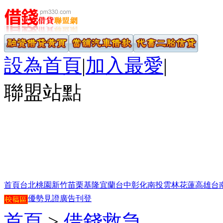
設為首頁
|
加入最愛
|
聯盟站點
首頁
台北
桃園
新竹
苗栗
基隆
宜蘭
台中
彰化
南投
雲林
花蓮
高雄
台
優勢見證
廣告刊登
首頁
>
借錢救急