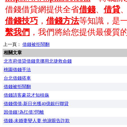
借錢借貸網提供全省
借錢
、
借貸
借錢技巧
，
借錢方法
等知識，是
繫我們
，我們將給您提供最優質
上一頁：
借錢被拒鬧翻
相關文章
北市府借貸借錢竟挪用北捷救命錢
桃園借錢手法
台北借錢搭車
借錢被拒鬧翻
借錢請客豪花才知槓龜
借錢償債-新日光獲40億銀行聯貸
因借錢?為扛債?閃離
借錢-未婚妻變人妻 他淚眼告詐欺