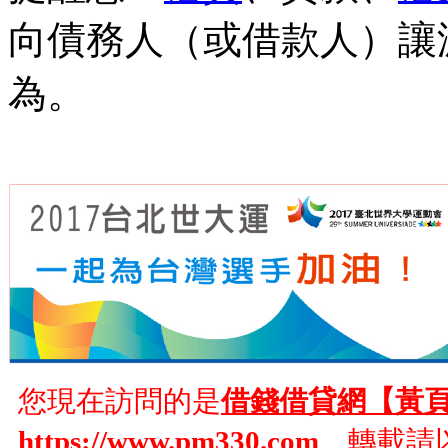
向債務人（或借款人）讓
為。
您現在訪問的是
借錢借貸網【黃
https://www.pm330.com
轉載請以