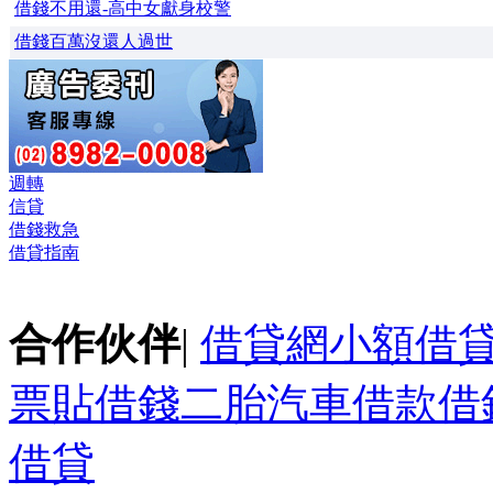
借錢不用還-高中女獻身校警
借錢百萬沒還人過世
週轉
信貸
借錢救急
借貸指南
合作伙伴
|
借貸網
小額借
票貼
借錢
二胎
汽車借款
借
借貸