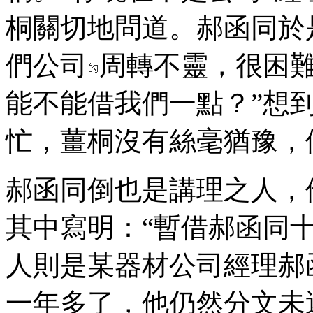
桐關切地問道。郝函同於
們公司
周轉不靈，很困
能不能借我們一點？”想
忙，薑桐沒有絲毫猶豫，
郝函同倒也是講理之人，
其中寫明：“暫借郝函同
人則是某器材公司經理郝
一年多了，他仍然分文未