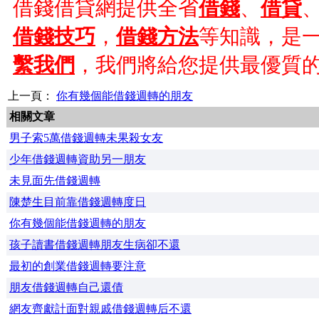
借錢借貸網提供全省
借錢
、
借貸
借錢技巧
，
借錢方法
等知識，是
繫我們
，我們將給您提供最優質
上一頁：
你有幾個能借錢週轉的朋友
相關文章
男子索5萬借錢週轉未果殺女友
少年借錢週轉資助另一朋友
未見面先借錢週轉
陳楚生目前靠借錢週轉度日
你有幾個能借錢週轉的朋友
孩子讀書借錢週轉朋友生病卻不還
最初的創業借錢週轉要注意
朋友借錢週轉自己還債
網友齊獻計面對親戚借錢週轉后不還