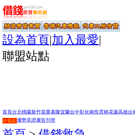
設為首頁
|
加入最愛
|
聯盟站點
首頁
台北
桃園
新竹
苗栗
基隆
宜蘭
台中
彰化
南投
雲林
花蓮
高雄
台
優勢見證
廣告刊登
首頁
>
借錢救急