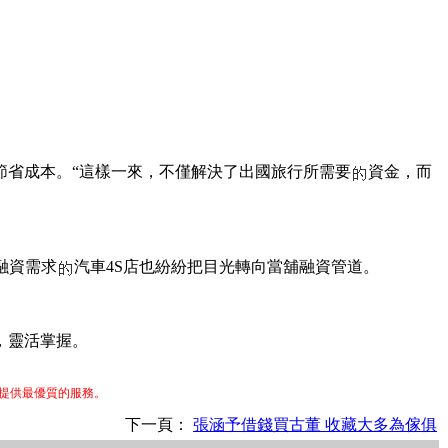
節省成本。“這樣一來，不僅解決了出國旅行所需要
資金，而
融資需求
汽車4S店也紛紛把目光轉向當舖融資管道。
，靈活掌握。
提供最優質的服務。
下一頁：
張涵予借錢買古董 收藏大多為傢俱