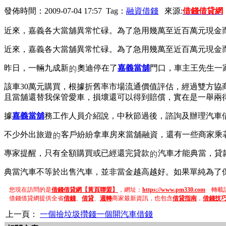
發佈時間：2009-07-04 17:57 Tag：
融資借錢
來源:
借錢借貸網
近來，嘉義各大當舖異常忙碌。為了急用幾萬至近百萬元現金
近來，嘉義各大當舖異常忙碌。為了急用幾萬至近百萬元現金
昨日，一輛九成新
奧迪停在了
嘉義當舖
門口，車主王先生一
該車30萬元購買，根據折舊率市場流通價值評估，經過雙方協
且當舖還替我保管愛車，損壞還可以得到賠償，實在是一舉兩
據
嘉義當舖
務工作人員介紹說，中秋節過後，諮詢及辦理汽車
不少外出旅遊
客戶紛紛拿車房來當舖融資，還有一些商家乘
專家提醒，只有全額購買或已經還完貸款
汽車才能典當，貸
典當汽車不等於出售汽車，並非當金越高越好。如果單純為了
您現在訪問的是
借錢借貸網【黃頁聯盟】
，網址：
https://www.pm330.com
轉載請
借錢借貸網提供全省
借錢
、
借貸
、
週轉
商家最新資訊，也包含
借貸指南
，
借錢技
上一頁：
一個撿垃圾攢錢一個開汽車借錢