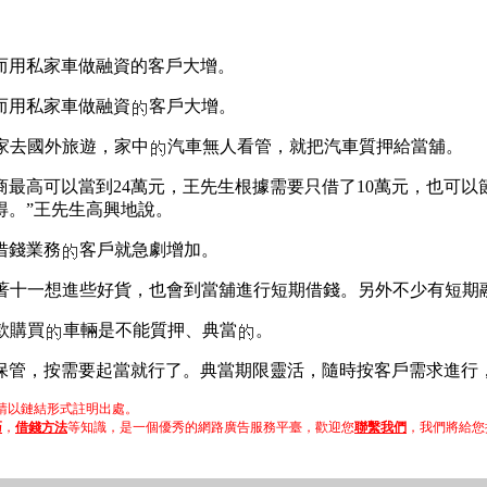
而用私家車做融資的客戶大增。
而用私家車做融資
客戶大增。
家去國外旅遊，家中
汽車無人看管，就把汽車質押給當舖。
商最高可以當到24萬元，王先生根據需要只借了10萬元，也可以
得。”王先生高興地說。
借錢業務
客戶就急劇增加。
著十一想進些好貨，也會到當舖進行短期借錢。另外不少有短期
款購買
車輛是不能質押、典當
。
保管，按需要起當就行了。典當期限靈活，隨時按客戶需求進行
以鏈結形式註明出處。
巧
，
借錢方法
等知識，是一個優秀的網路廣告服務平臺，歡迎您
聯繫我們
，我們將給您