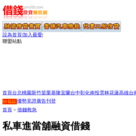
設為首頁
|
加入最愛
|
聯盟站點
首頁
台北
桃園
新竹
苗栗
基隆
宜蘭
台中
彰化
南投
雲林
花蓮
高雄
台
優勢見證
廣告刊登
首頁
>
借錢救急
私車進當舖融資借錢