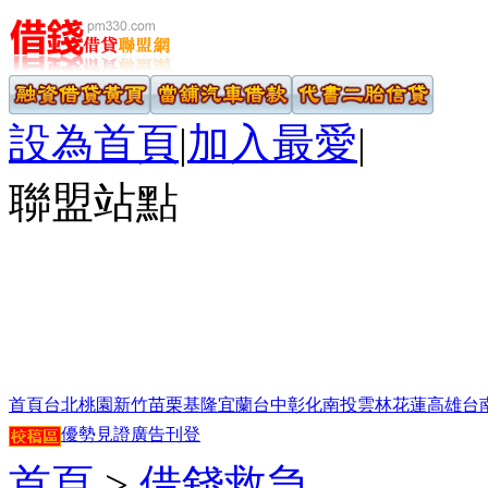
設為首頁
|
加入最愛
|
聯盟站點
首頁
台北
桃園
新竹
苗栗
基隆
宜蘭
台中
彰化
南投
雲林
花蓮
高雄
台
優勢見證
廣告刊登
首頁
>
借錢救急