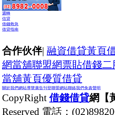
週轉
信貸
借錢救急
借貸指南
合作伙伴
|
融資借貸黃頁
網
當舖聯盟網
票貼
借錢
二
當舖黃頁
優質借貸
關於我們
網站導覽
廣告刊登
聯盟網站
聯絡我們
免責聲明
CopyRight
借錢
借貸
網【
Reserved 電話：(02)89