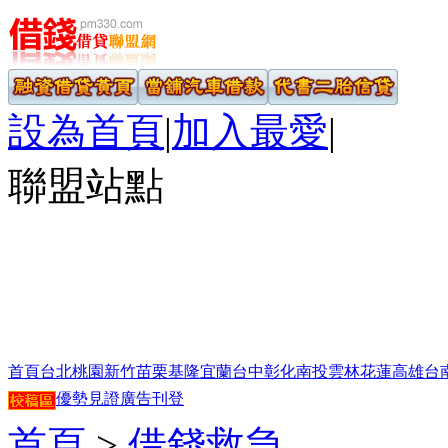
設為首頁
|
加入最愛
|
聯盟站點
首頁
台北
桃園
新竹
苗栗
基隆
宜蘭
台中
彰化
南投
雲林
花蓮
高雄
台
優勢見證
廣告刊登
首頁
>
借錢救急