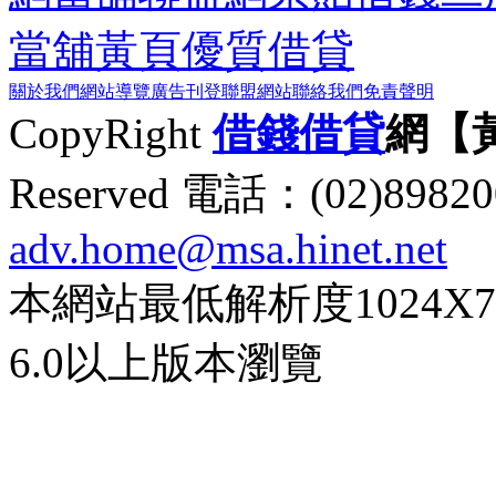
當舖黃頁
優質借貸
關於我們
網站導覽
廣告刊登
聯盟網站
聯絡我們
免責聲明
CopyRight
借錢
借貸
網【
Reserved 電話：(02)89
adv.home@msa.hinet.net
本網站最低解析度1024X768d
6.0以上版本瀏覽