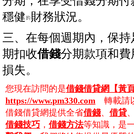
分期，在享受借錢分期付
穩健
財務狀況。
三、在每個週期內，保持
期扣收
借錢
分期款項和費
損失。
您現在訪問的是
借錢借貸網【黃
https://www.pm330.com
轉載請以
借錢借貸網提供全省
借錢
、
借貸
借錢技巧
，
借錢方法
等知識，是