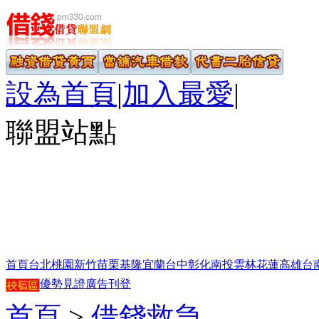
設為首頁
|
加入最愛
|
聯盟站點
首頁
台北
桃園
新竹
苗栗
基隆
宜蘭
台中
彰化
南投
雲林
花蓮
高雄
台
優勢見證
廣告刊登
首頁
>
借錢救急