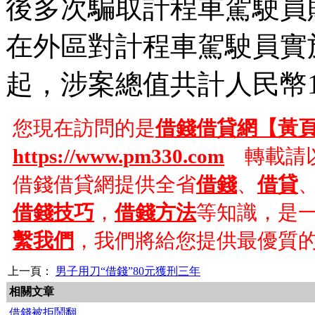
後多次騙取計程車駕駛員
在外區對計程車駕駛員實
起，涉案總值共計人民幣
您現在訪問的是
借錢借貸網【黃
https://www.pm330.com
轉載請以
借錢借貸網提供全省
借錢
、
借貸
借錢技巧
，
借錢方法
等知識，是
繫我們
，我們將給您提供最優質
上一頁：
男子用刀“借錢”80元獲刑三年
相關文章
借錢被拒鬧翻