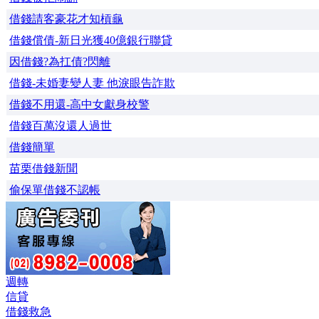
借錢請客豪花才知槓龜
借錢償債-新日光獲40億銀行聯貸
因借錢?為扛債?閃離
借錢-未婚妻變人妻 他淚眼告詐欺
借錢不用還-高中女獻身校警
借錢百萬沒還人過世
借錢簡單
苗栗借錢新聞
偷保單借錢不認帳
週轉
信貸
借錢救急