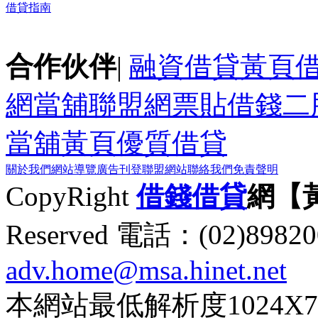
借貸指南
合作伙伴
|
融資借貸黃頁
網
當舖聯盟網
票貼
借錢
二
當舖黃頁
優質借貸
關於我們
網站導覽
廣告刊登
聯盟網站
聯絡我們
免責聲明
CopyRight
借錢
借貸
網【
Reserved 電話：(02)89
adv.home@msa.hinet.net
本網站最低解析度1024X768d