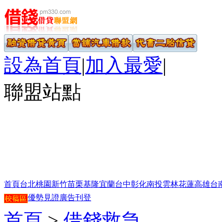
設為首頁
|
加入最愛
|
聯盟站點
首頁
台北
桃園
新竹
苗栗
基隆
宜蘭
台中
彰化
南投
雲林
花蓮
高雄
台
優勢見證
廣告刊登
首頁
>
借錢救急