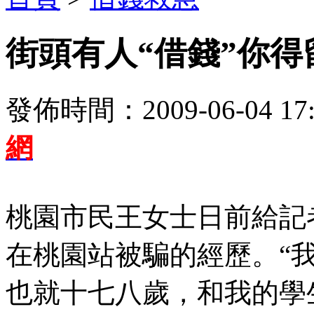
街頭有人“借錢”你得
發佈時間：2009-06-04 17:
網
桃園市民王女士日前給記
在桃園站被騙的經歷。“
也就十七八歲，和我的學