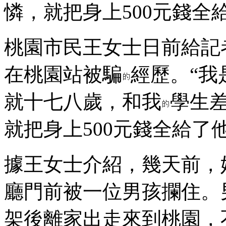
憐，就把身上500元錢全
桃園市民王女士日前給記
在桃園站被騙
經歷。“我
就十七八歲，和我
學生
就把身上500元錢全給了
據王女士介紹，幾天前，
廳門前被一位男孩攔住。
架後離家出走來到桃園，