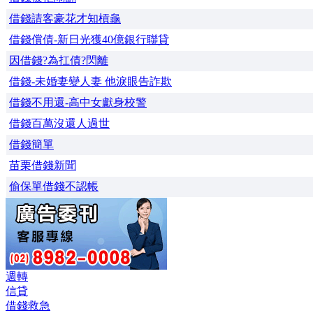
借錢請客豪花才知槓龜
借錢償債-新日光獲40億銀行聯貸
因借錢?為扛債?閃離
借錢-未婚妻變人妻 他淚眼告詐欺
借錢不用還-高中女獻身校警
借錢百萬沒還人過世
借錢簡單
苗栗借錢新聞
偷保單借錢不認帳
週轉
信貸
借錢救急