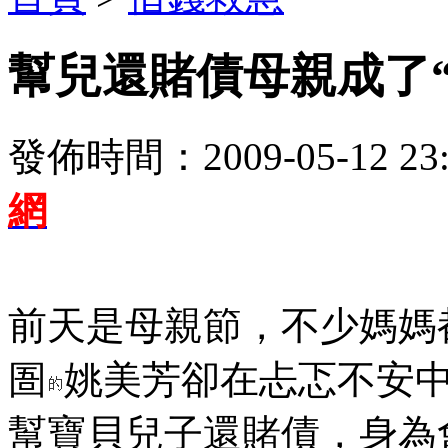
幫兒還賭債母親成了“
發佈時間：2009-05-12 23:
網
前天是母親節，不少媽媽
圄
姚美芳卻在忐忑不安
幫寶貝兒子還賭債，身為