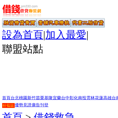
設為首頁
|
加入最愛
|
聯盟站點
首頁
台北
桃園
新竹
苗栗
基隆
宜蘭
台中
彰化
南投
雲林
花蓮
高雄
台
優勢見證
廣告刊登
首頁
>
借錢救急