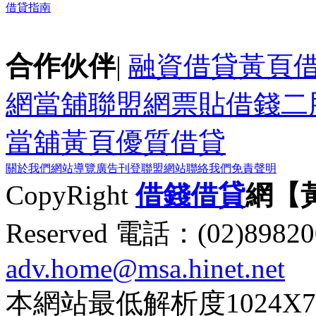
借貸指南
合作伙伴
|
融資借貸黃頁
網
當舖聯盟網
票貼
借錢
二
當舖黃頁
優質借貸
關於我們
網站導覽
廣告刊登
聯盟網站
聯絡我們
免責聲明
CopyRight
借錢
借貸
網【
Reserved 電話：(02)89
adv.home@msa.hinet.net
本網站最低解析度1024X768d