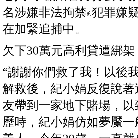
名涉嫌非法拘禁
犯罪嫌
在加緊追捕中。
欠下30萬元高利貸遭綁架
“謝謝你們救了我！以後
解救後，紀小娟反復說著
友帶到一家地下賭場，以
歷時，紀小娟仿如夢魘一