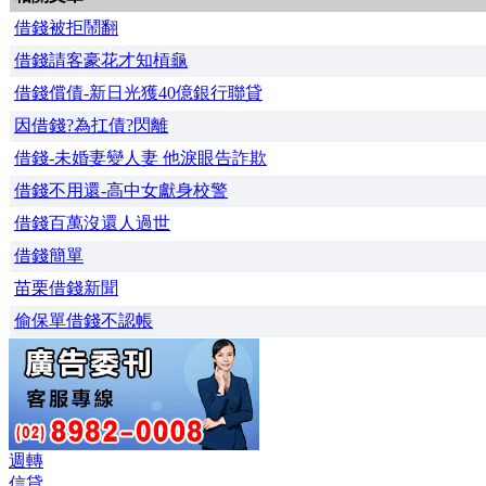
借錢被拒鬧翻
借錢請客豪花才知槓龜
借錢償債-新日光獲40億銀行聯貸
因借錢?為扛債?閃離
借錢-未婚妻變人妻 他淚眼告詐欺
借錢不用還-高中女獻身校警
借錢百萬沒還人過世
借錢簡單
苗栗借錢新聞
偷保單借錢不認帳
週轉
信貸