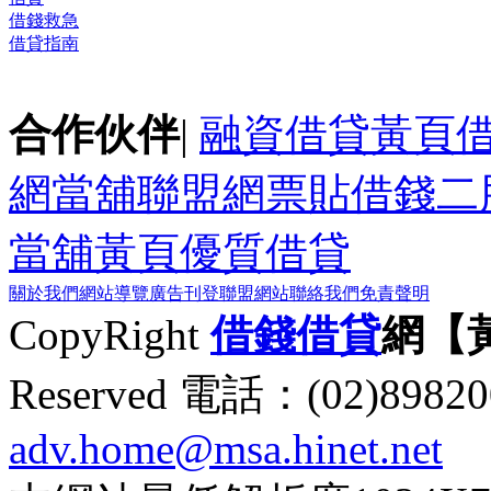
借錢救急
借貸指南
合作伙伴
|
融資借貸黃頁
網
當舖聯盟網
票貼
借錢
二
當舖黃頁
優質借貸
關於我們
網站導覽
廣告刊登
聯盟網站
聯絡我們
免責聲明
CopyRight
借錢
借貸
網【
Reserved 電話：(02)89
adv.home@msa.hinet.net