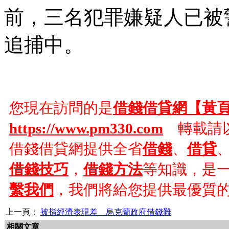
前，三名犯罪嫌疑人已被
追捕中。
您現在訪問的是
借錢借貸網【黃
https://www.pm330.com
轉載請以
借錢借貸網提供全省
借錢
、
借貸
借錢技巧
，
借錢方法
等知識，是
繫我們
，我們將給您提供最優質
上一頁：
被指經濟表現差 烏克蘭政府借錢難
相關文章