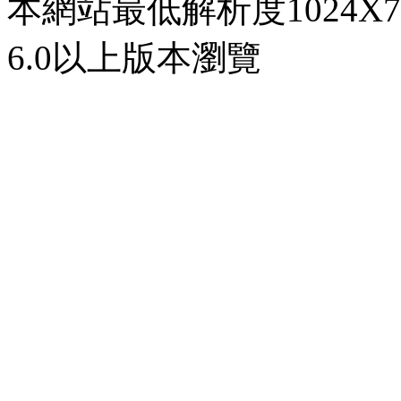
本網站最低解析度1024X768d
6.0以上版本瀏覽