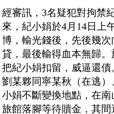
經審訊，3名疑犯對拘禁
來，紀小娟於4月14日
博，輸光錢後，先後幾次
貸，最後輸得血本無歸。
把紀小娟扣留，威逼還債
劉某夥同寧某秋（在逃）
小娟不斷變換地點，在南
旅館落腳等待贖金，其間