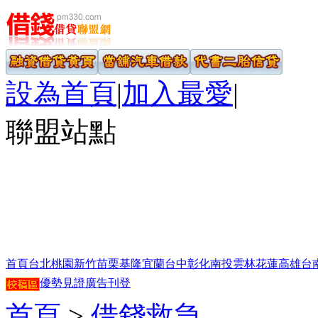
設為首頁
|
加入最愛
|
聯盟站點
首頁
台北
桃園
新竹
苗栗
基隆
宜蘭
台中
彰化
南投
雲林
花蓮
高雄
台
優勢見證
廣告刊登
首頁
>
借錢救急