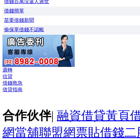
借錢百萬沒還人過世
借錢簡單
苗栗借錢新聞
偷保單借錢不認帳
週轉
信貸
借錢救急
借貸指南
合作伙伴
|
融資借貸黃頁
網
當舖聯盟網
票貼
借錢
二