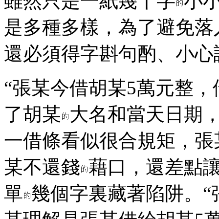
雖然只是一紙幾十字
小
是多種多樣，為了避免落
還必須得字斟句酌、小心
“張某今借胡某5萬元整，
了胡某
大名和當天日期
一借條看似很合規矩，張
某不還錢
藉口，還差點讓
單
幾個字裏藏著陷阱。“