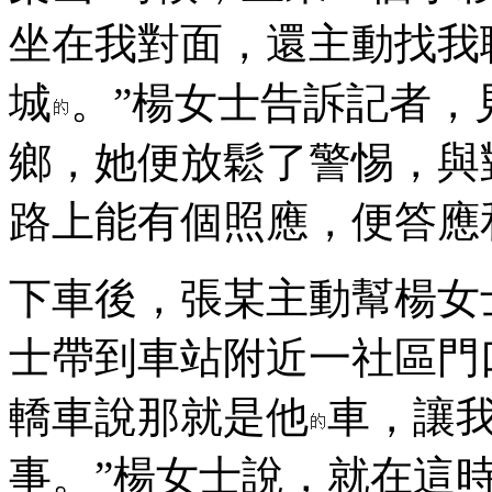
坐在我對面，還主動找我
城
。”楊女士告訴記者，
鄉，她便放鬆了警惕，與
路上能有個照應，便答應
下車後，張某主動幫楊女
士帶到車站附近一社區門
轎車說那就是他
車，讓
事。”楊女士說，就在這