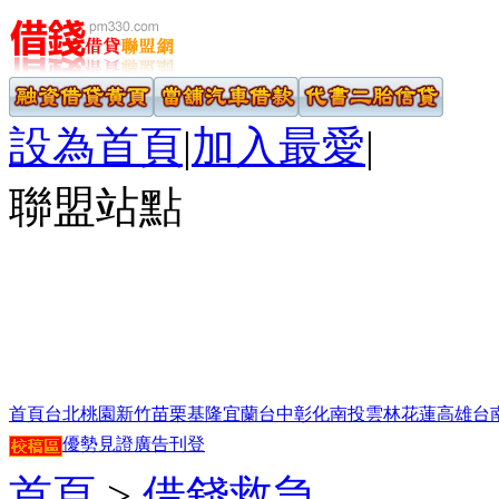
設為首頁
|
加入最愛
|
聯盟站點
首頁
台北
桃園
新竹
苗栗
基隆
宜蘭
台中
彰化
南投
雲林
花蓮
高雄
台
優勢見證
廣告刊登
首頁
>
借錢救急