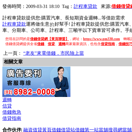
發佈時間：2009-03-31 18:10 Tag：
計程車貸款
來源:
借錢借貸
計程車貸款提供您:購置汽車、長短期資金週轉...等借款需求
計程車貸款
運將做生意
好幫手! 計程車貸款提供您:購置汽
車、分期車、公司車、計程車、三噸半以下貨車皆可承作。手
您現在訪問的是
借錢借貸網【黃頁聯盟】
，網址：
https://www.pm330.com
轉載請
借錢借貸網提供全省
借錢
、
借貸
、
週轉
商家最新資訊，也包含
借貸指南
，
借錢技
上一頁：
“老友”來電借錢，市民險上當
相關文章
週轉
信貸
借錢救急
借貸指南
合作伙伴
|
融資借貸黃頁
借錢借貸站
借錢第一站
當舖搜尋網
當舖