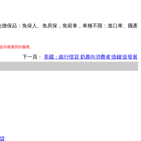
低，免擔保品：免保人、免房保，免留車，車種不限：進口車、國產
提供最優質的服務。
下一頁：
美國：銀行惜貸 奶農向消費者'借錢'促發展
貸