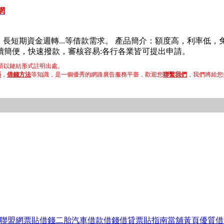
網
車、長短期資金週轉...等借款需求。 產品簡介：額度高，利率
續簡便，快速撥款，審核容易:各行各業皆可提出申請。
以鏈結形式註明出處。
巧
，
借錢方法
等知識，是一個優秀的網路廣告服務平臺，歡迎您
聯繫我們
，我們將給您
聯盟網
票貼
借錢
二胎
汽車借款
借錢
借貸
票貼指南
當舖黃頁
優質借