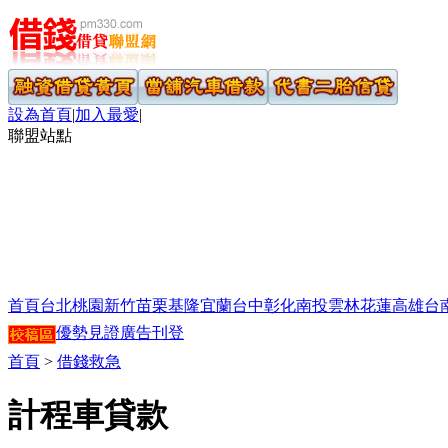
設為首頁
|
加入最愛
|
聯盟站點
首頁
台北
桃園
新竹
苗栗
基隆
宜蘭
台中
彰化
南投
雲林
花蓮
高雄
台
優勢見證
廣告刊登
首頁
>
借錢救急
計程車貸款