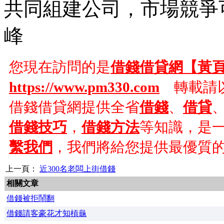
共同組建公司，市場競爭
峰
您現在訪問的是
借錢借貸網【黃
https://www.pm330.com
轉載請以
借錢借貸網提供全省
借錢
、
借貸
借錢技巧
，
借錢方法
等知識，是
繫我們
，我們將給您提供最優質
上一頁：
近300名老闆上街借錢
相關文章
借錢被拒鬧翻
借錢請客豪花才知槓龜