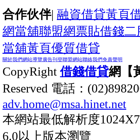
合作伙伴
|
融資借貸黃頁
網
當舖聯盟網
票貼
借錢
二
當舖黃頁
優質借貸
關於我們
網站導覽
廣告刊登
聯盟網站
聯絡我們
免責聲明
CopyRight
借錢
借貸
網【
Reserved 電話：(02)89
adv.home@msa.hinet.net
本網站最低解析度1024X768d
6.0以上版本瀏覽