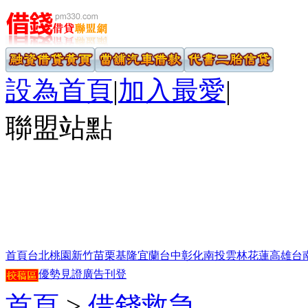
設為首頁
|
加入最愛
|
聯盟站點
首頁
台北
桃園
新竹
苗栗
基隆
宜蘭
台中
彰化
南投
雲林
花蓮
高雄
台
優勢見證
廣告刊登
首頁
>
借錢救急