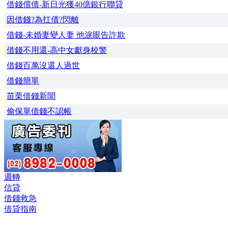
借錢償債-新日光獲40億銀行聯貸
因借錢?為扛債?閃離
借錢-未婚妻變人妻 他淚眼告詐欺
借錢不用還-高中女獻身校警
借錢百萬沒還人過世
借錢簡單
苗栗借錢新聞
偷保單借錢不認帳
週轉
信貸
借錢救急
借貸指南