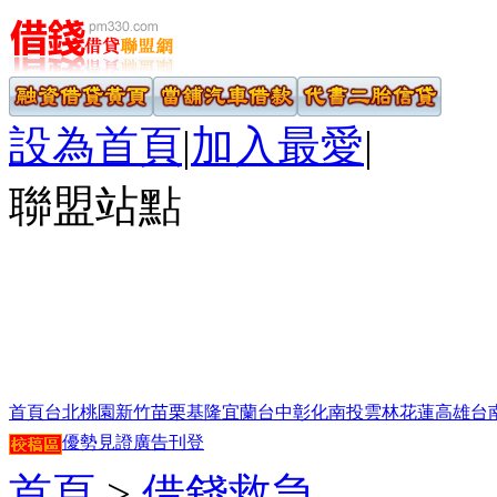
設為首頁
|
加入最愛
|
聯盟站點
首頁
台北
桃園
新竹
苗栗
基隆
宜蘭
台中
彰化
南投
雲林
花蓮
高雄
台
優勢見證
廣告刊登
首頁
>
借錢救急