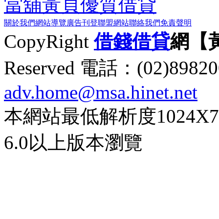
當舖黃頁
優質借貸
關於我們
網站導覽
廣告刊登
聯盟網站
聯絡我們
免責聲明
CopyRight
借錢
借貸
網【
Reserved 電話：(02)89
adv.home@msa.hinet.net
本網站最低解析度1024X768d
6.0以上版本瀏覽