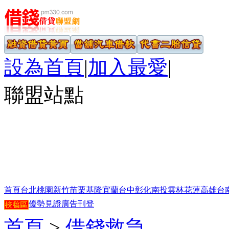
設為首頁
|
加入最愛
|
聯盟站點
首頁
台北
桃園
新竹
苗栗
基隆
宜蘭
台中
彰化
南投
雲林
花蓮
高雄
台
優勢見證
廣告刊登
首頁
>
借錢救急