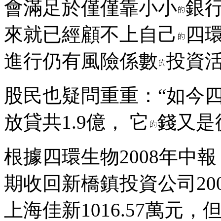
會滿足於僅僅靠小小
銀
來就已經顧不上自己
四
進行仍有風險係數
投資
股民也疑問重重：“如今四
放貸共1.9億， 它
錢又是
根據四環生物2008年中
期收回新橋鎮投資公司200
上海佳新1016.57萬