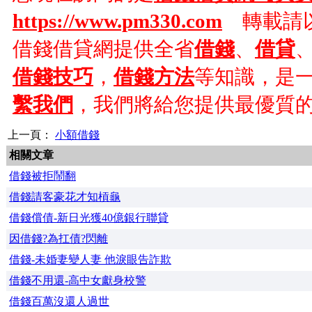
https://www.pm330.com
轉載請以
借錢借貸網提供全省
借錢
、
借貸
借錢技巧
，
借錢方法
等知識，是
繫我們
，我們將給您提供最優質
上一頁：
小額借錢
相關文章
借錢被拒鬧翻
借錢請客豪花才知槓龜
借錢償債-新日光獲40億銀行聯貸
因借錢?為扛債?閃離
借錢-未婚妻變人妻 他淚眼告詐欺
借錢不用還-高中女獻身校警
借錢百萬沒還人過世