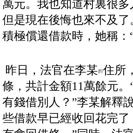
萬元。我也知道村裏很多
但是現在後悔也來不及了
積極償還借款時，她稱：
昨日，法官在李某
住所
條，共計金額11萬餘元
有錢借別人？”李某解釋
些借款早已經收回花完了