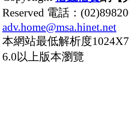
Reserved 電話：(02)89
adv.home@msa.hinet.net
本網站最低解析度1024X768d
6.0以上版本瀏覽