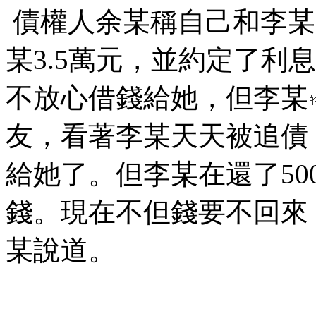
債權人余某稱自己和李某是
某3.5萬元，並約定了利
不放心借錢給她，但李某
友，看著李某天天被追債
給她了。但李某在還了50
錢。現在不但錢要不回來，
某說道。