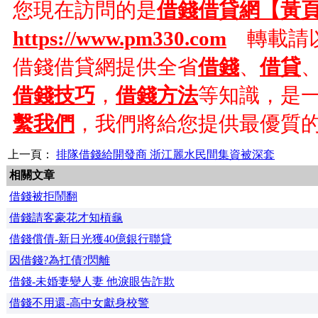
您現在訪問的是
借錢借貸網【黃
https://www.pm330.com
轉載請以
借錢借貸網提供全省
借錢
、
借貸
借錢技巧
，
借錢方法
等知識，是
繫我們
，我們將給您提供最優質
上一頁：
排隊借錢給開發商 浙江麗水民間集資被深套
相關文章
借錢被拒鬧翻
借錢請客豪花才知槓龜
借錢償債-新日光獲40億銀行聯貸
因借錢?為扛債?閃離
借錢-未婚妻變人妻 他淚眼告詐欺
借錢不用還-高中女獻身校警