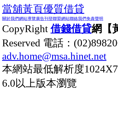
當舖黃頁
優質借貸
關於我們
網站導覽
廣告刊登
聯盟網站
聯絡我們
免責聲明
CopyRight
借錢
借貸
網【
Reserved 電話：(02)89
adv.home@msa.hinet.net
本網站最低解析度1024X768d
6.0以上版本瀏覽