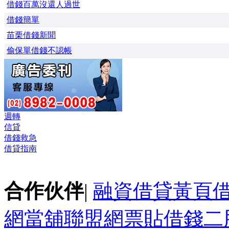
借錢百萬沒還人過世
借錢簡單
苗栗借錢新聞
偷保單借錢不認帳
週轉
信貸
借錢救急
借貸指南
合作伙伴
|
融資借貸黃頁
網
當舖聯盟網
票貼
借錢
二