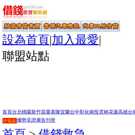
設為首頁
|
加入最愛
|
聯盟站點
首頁
台北
桃園
新竹
苗栗
基隆
宜蘭
台中
彰化
南投
雲林
花蓮
高雄
台
優勢見證
廣告刊登
首頁
>
借錢救急