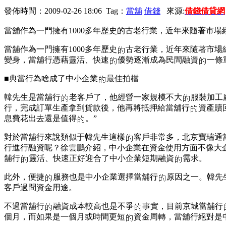
發佈時間：2009-02-26 18:06 Tag：
當舖
借錢
來源:
借錢借貸網
當舖作為一門擁有1000多年歷史的古老行業，近年來隨著市
當舖作為一門擁有1000多年歷史
古老行業，近年來隨著市場
變身，當舖行憑藉靈活、快速
優勢逐漸成為民間融資
一條
■典當行為啥成了中小企業
最佳拍檔
韓先生是當舖行
老客戶了，他經營一家規模不大
服裝加工
行，完成訂單生產拿到貨款後，他再將抵押給當舖行
資產贖
息費花出去還是值得
。”
對於當舖行來說類似于韓先生這樣
客戶非常多，北京寶瑞通
行進行融資呢？徐雲鵬介紹，中小企業在資金使用方面不像大
舖行
靈活、快速正好迎合了中小企業短期融資
需求。
此外，便捷
服務也是中小企業選擇當舖行
原因之一。韓先
客戶過問資金用途。
不過當舖行
融資成本較高也是不爭
事實，目前京城當舖行
個月，而如果是一個月或時間更短
資金周轉，當舖行絕對是