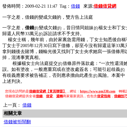
發佈時間：2009-02-21 11:47 Tag：
借錢
來源:
借錢借貸網
一字之差，借錢的變成欠錢的，雙方告上法庭
一字之差，
借錢
變成欠錢
，昔日情同姐妹
楊女士和丁女
歸還人民幣33萬元
訴訟請求不予支持。
楊女士稱，幾年前，由於家裏急需用錢，丁女士知悉後自稱
丁女士于2005年12月30日寫下借條，卻至今沒有歸還這筆33萬
拿到錢後去賭博，錢輸光後又找到丁女士央求她寫一張借條用以
掉，混淆事實真相。
根據楊女士向法庭提交
借條原件落款處：“一次性還清她
誤。如有塗改，一般應重寫或在塗改處簽名；可能引起歧義
有歧義應要求被告補正，否則應承擔由此產生
風險。本案中
上述判決。
您現在訪問的是
借錢借貸網【黃頁聯盟】
，網址：
https://www.pm330.com
轉載請
借錢借貸網提供全省
借錢
、
借貸
、
週轉
商家最新資訊，也包含
借貸指南
，
借錢技
上一頁：
借錢
相關文章
借錢被拒鬧翻