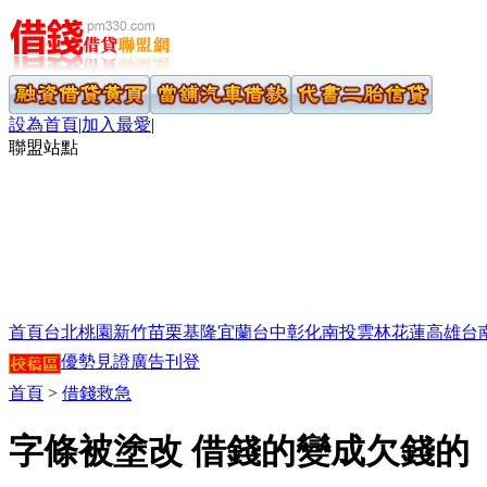
設為首頁
|
加入最愛
|
聯盟站點
首頁
台北
桃園
新竹
苗栗
基隆
宜蘭
台中
彰化
南投
雲林
花蓮
高雄
台
優勢見證
廣告刊登
首頁
>
借錢救急
字條被塗改 借錢的變成欠錢的