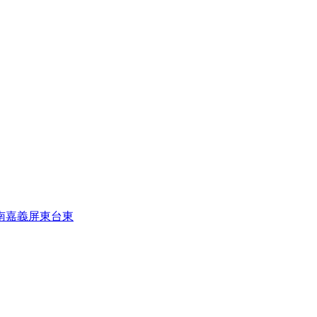
南
嘉義
屏東
台東