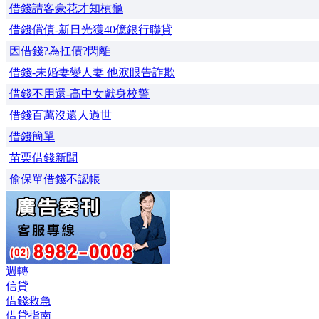
借錢請客豪花才知槓龜
借錢償債-新日光獲40億銀行聯貸
因借錢?為扛債?閃離
借錢-未婚妻變人妻 他淚眼告詐欺
借錢不用還-高中女獻身校警
借錢百萬沒還人過世
借錢簡單
苗栗借錢新聞
偷保單借錢不認帳
週轉
信貸
借錢救急
借貸指南