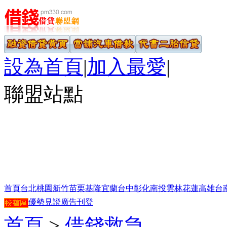
設為首頁
|
加入最愛
|
聯盟站點
首頁
台北
桃園
新竹
苗栗
基隆
宜蘭
台中
彰化
南投
雲林
花蓮
高雄
台
優勢見證
廣告刊登
首頁
>
借錢救急