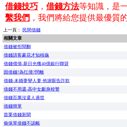
借錢技巧
，
借錢方法
等知識，是
繫我們
，我們將給您提供最優質
上一頁：
民間借錢
相關文章
借錢被拒鬧翻
借錢請客豪花才知槓龜
借錢償債-新日光獲40億銀行聯貸
因借錢?為扛債?閃離
借錢-未婚妻變人妻 他淚眼告詐欺
借錢不用還-高中女獻身校警
借錢百萬沒還人過世
借錢簡單
苗栗借錢新聞
偷保單借錢不認帳