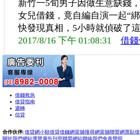
新竹一5旬男子因做生意缺錢
女兒借錢，竟自編自演一起“綁
快發現真相，5小時就偵破了這
2017/8/16 下午 01:08:31
借錢
借錢救急
借貸指南
週轉
信貸
合作伙伴
|
借貸網
小額借貸
借錢網
當舖搜尋網
當舖聯盟網
票貼
借
關於我們
網站導覽
廣告刊登
聯盟網站
聯絡我們
免責聲明