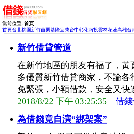
當前位置-
首頁
首頁
台北
桃園
新竹
苗栗
基隆
宜蘭
台中
彰化
南投
雲林
花蓮
高雄
台
新竹借貸管道
在新竹地區的朋友有福了，黃
多優質新竹借貸商家，不論各
免緊張，小額借款，安全又快
2018/8/22 下午 03:25:35
借錢
為借錢竟自演“綁架案”