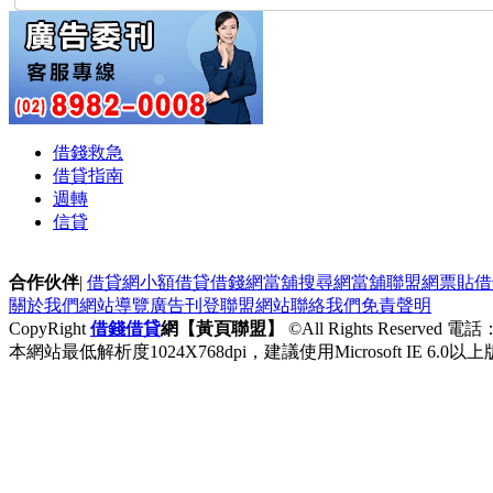
借錢救急
借貸指南
週轉
信貸
合作伙伴
|
借貸網
小額借貸
借錢網
當舖搜尋網
當舖聯盟網
票貼
借
關於我們
網站導覽
廣告刊登
聯盟網站
聯絡我們
免責聲明
CopyRight
借錢
借貸
網【黃頁聯盟】
©All Rights Reserved 
本網站最低解析度1024X768dpi，建議使用Microsoft IE 6.0