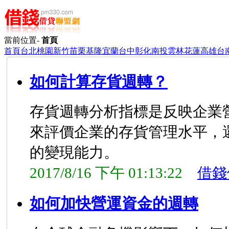
當前位置-
首頁
首頁
台北
桃園
新竹
苗栗
基隆
宜蘭
台中
彰化
南投
雲林
花蓮
高雄
台
如何計算存貨週轉？
存貨週轉分析指標是反映企業
來評價企業的存貨管理水平，
的變現能力。
2017/8/16 下午 01:13:22
借錢
如何加快營運資金的週轉