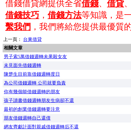
借錢借貸網提供全省
借錢
、
借貸
借錢技巧
，
借錢方法
等知識，是
繫我們
，我們將給您提供最優質
上一頁：
台東借貸
相關文章
男子索5萬借錢週轉未果殺女友
未見面先借錢週轉
陳楚生目前靠借錢週轉度日
為公司借錢週轉 公司就要負責
你有幾個能借錢週轉的朋友
孩子讀書借錢週轉朋友生病卻不還
最初的創業借錢週轉要注意
朋友借錢週轉自己還債
網友齊獻計面對親戚借錢週轉后不還