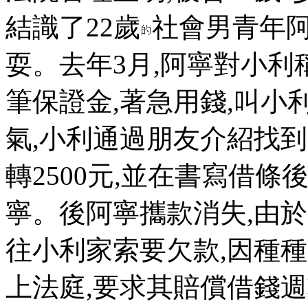
結識了22歲
社會男青年阿
耍。去年3月,阿寧對小利
筆保證金,著急用錢,叫
氣,小利通過朋友介紹找
轉2500元,並在書寫借條
寧。後阿寧攜款消失,由
往小利家索要欠款,因種
上法庭,要求其賠償借錢週