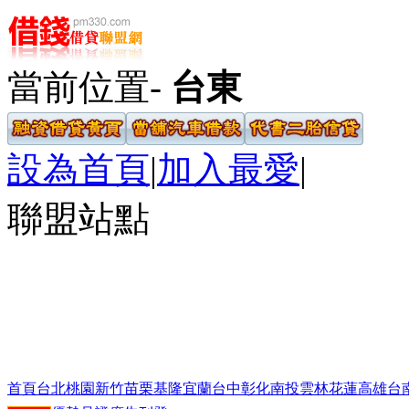
當前位置-
台東
設為首頁
|
加入最愛
|
聯盟站點
首頁
台北
桃園
新竹
苗栗
基隆
宜蘭
台中
彰化
南投
雲林
花蓮
高雄
台