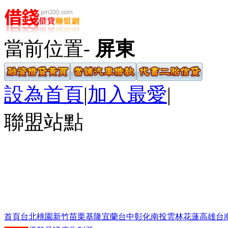
當前位置-
屏東
設為首頁
|
加入最愛
|
聯盟站點
首頁
台北
桃園
新竹
苗栗
基隆
宜蘭
台中
彰化
南投
雲林
花蓮
高雄
台