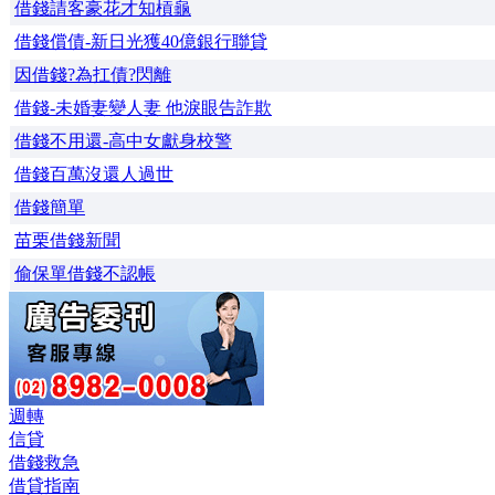
借錢請客豪花才知槓龜
借錢償債-新日光獲40億銀行聯貸
因借錢?為扛債?閃離
借錢-未婚妻變人妻 他淚眼告詐欺
借錢不用還-高中女獻身校警
借錢百萬沒還人過世
借錢簡單
苗栗借錢新聞
偷保單借錢不認帳
週轉
信貸
借錢救急
借貸指南