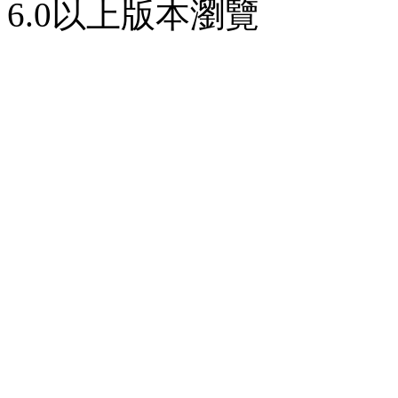
6.0以上版本瀏覽