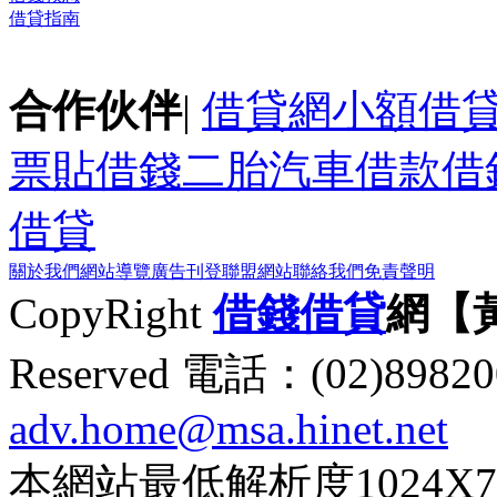
借貸指南
合作伙伴
|
借貸網
小額借
票貼
借錢
二胎
汽車借款
借
借貸
關於我們
網站導覽
廣告刊登
聯盟網站
聯絡我們
免責聲明
CopyRight
借錢
借貸
網【
Reserved 電話：(02)89
adv.home@msa.hinet.net
本網站最低解析度1024X768d