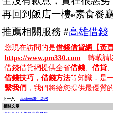
全沒有歉意，實在很惡劣
再回到飯店一樓
素食餐
推薦相關服務 #
高雄借錢
您現在訪問的是
借錢借貸網【黃
https://www.pm330.com
轉載請以
借錢借貸網提供全省
借錢
、
借貸
借錢技巧
，
借錢方法
等知識，是
繫我們
，我們將給您提供最優質
上一頁：
高雄借錢引殺機
相關文章