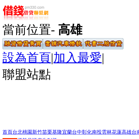
當前位置-
高雄
設為首頁
|
加入最愛
|
聯盟站點
首頁
台北
桃園
新竹
苗栗
基隆
宜蘭
台中
彰化
南投
雲林
花蓮
高雄
台