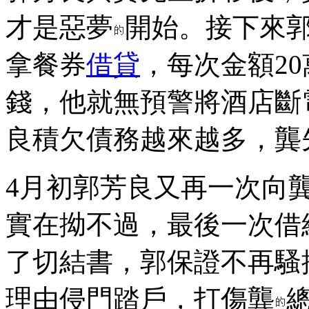
才是惡夢
開始。接下來
拿餐券
借貸
，每次金額2
錢，他就無預警將酒店斷
良積欠債務越來越多，龔
4月初郭芳良又再一次向
實在拗不過，最後一次借
了切結書，郭保證不再騷
理由侵門踏戶，打傷龔