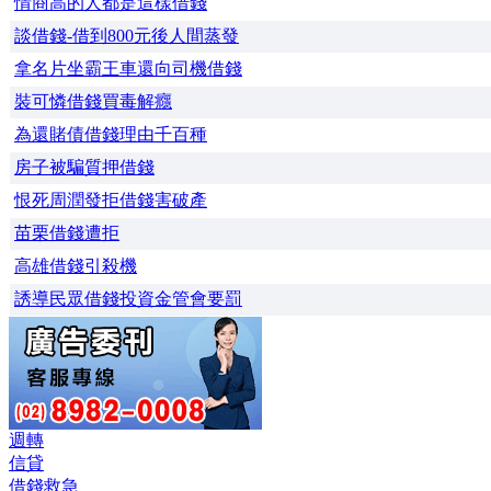
情商高的人都是這樣借錢
談借錢-借到800元後人間蒸發
拿名片坐霸王車還向司機借錢
裝可憐借錢買毒解癮
為還賭債借錢理由千百種
房子被騙質押借錢
恨死周潤發拒借錢害破產
苗栗借錢遭拒
高雄借錢引殺機
誘導民眾借錢投資金管會要罰
週轉
信貸
借錢救急