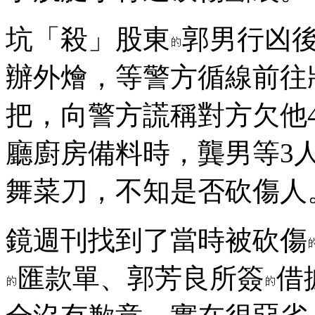
坑「殺」股東
郭男行凶
辦外燴，等警方循線前往
把，向警方謊稱對方欠他
廳廚房備料時，龔男等3
舞菜刀，不知是否砍傷人
鏡週刊找到了當時被砍傷
匯款單、郭芳良所簽
借