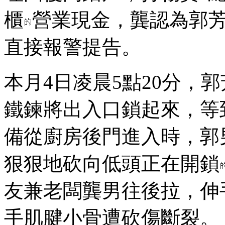
櫃
營業現金，龔認為郭
直接報警提告。
本月4日凌晨5點20分，
鐵鍊將出入口鎖起來，等
備從廚房後門進入時，郭
狠狠地砍向低頭正在開鎖
友兼老闆龔男往後拉，伸
手肌腱小骨遭砍傷斷裂。