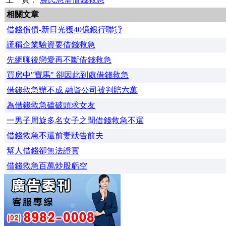
相關文章
借錢償債-新日光獲40億銀行聯貸
謊稱企業驗資要借錢救急
先網聊後戀愛再不斷借錢救急
買房中"寶馬" 卻因此到處借錢救急
借錢救急辦不成 融資公司被判賠六萬
為借錢救急磕破頭求女友
一男子周旋多名女子之間借錢救急不還
借錢救急不還前妻狀告前夫
幫人借錢卻無法證實
借錢救急百萬炒股虧空