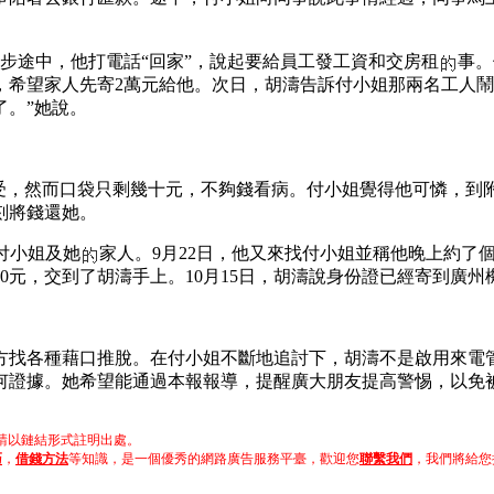
散步途中，他打電話“回家”，說起要給員工發工資和交房租
事。
希望家人先寄2萬元給他。次日，胡濤告訴付小姐那兩名工人鬧得
了。”她說。
難受，然而口袋只剩幾十元，不夠錢看病。付小姐覺得他可憐，到
刻將錢還她。
付小姐及她
家人。9月22日，他又來找付小姐並稱他晚上約了
00元，交到了胡濤手上。10月15日，胡濤說身份證已經寄到廣
方找各種藉口推脫。在付小姐不斷地追討下，胡濤不是啟用來電
何證據。她希望能通過本報報導，提醒廣大朋友提高警惕，以免
以鏈結形式註明出處。
巧
，
借錢方法
等知識，是一個優秀的網路廣告服務平臺，歡迎您
聯繫我們
，我們將給您