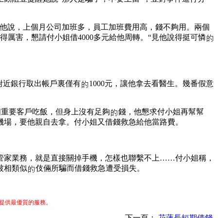
他說，上個月公司加班多，員工加班費用高，錢不夠用。兩個
厲害，懇請付小姐借4000多元給他周轉。“見他說得挺可憐
附近銀行取出帳戶裏僅有
1000元，讓他拿去看醫生。幾番假意
個重要客戶吃飯，但身上沒有足夠
錢，他懇求付小姐再幫幫
州機場，要他親自去拿。付小姐又借錢救急給他當路費。
管家業務，就是直接關掉手機，怎樣也聯繫不上……付小姐稱，
被相類似
伎倆所騙而借錢救急遭受損失。
提供最優質的服務。
下一頁：
花蓮長短期借錢