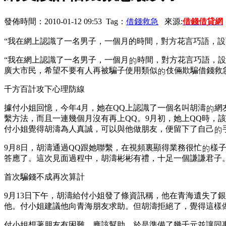
發佈時間：2010-01-12 09:53 Tag：
借錢救急
來源:
借錢借貸網
“我在網上認識了一名男子，一個月的時間，對方花言巧語，設下
“我在網上認識了一名男子，一個月
時間，對方花言巧語，設
廣大市民，希望不要有人再被騙子使用類似
伎倆欺騙借錢救
千方百計攻下心理防線
據付小姐回憶，今年4月，她在QQ上認識了一個名叫胡濤
網
繫方法，而且一連幾個月沒有再上QQ。9月初，她上QQ時，
付小姐覺得胡濤為人真誠，可以與他做朋友，便留下了自己
9月8日，胡濤通過QQ跟她聯繫，在視頻裏顯得業務很忙
樣
答應了。這次見面過程中，胡濤彬彬有禮，十足一個謙謙君子
首次騙錢不成再次算計
9月13日下午，胡濤給付小姐發了條資訊稱，他在青海遺失了
他。付小姐建議他向青海朋友求助。但胡濤拒絕了，覺得這樣
付小姐想著朋友有困難，應該幫助，於是準備了幾千元並讓同