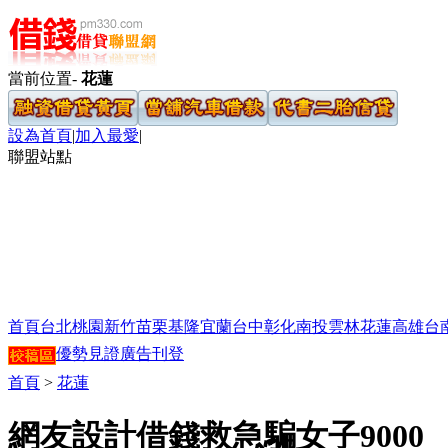
當前位置-
花蓮
設為首頁
|
加入最愛
|
聯盟站點
首頁
台北
桃園
新竹
苗栗
基隆
宜蘭
台中
彰化
南投
雲林
花蓮
高雄
台
優勢見證
廣告刊登
首頁
>
花蓮
網友設計借錢救急騙女子9000