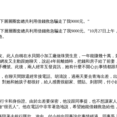
層層圈套總共利用借錢救急騙走了我9000元。”
下層層圈套總共利用借錢救急騙走了我9000元。”10月27日上
急。
友。此人自稱在水貝開小加工廠做珠寶生意，一年能賺幾十萬，
該網友又主動跟她聊天，說起4年前離婚時，把錢和房子給了前
手機號。此後，兩人經常互發資訊，她有什麼不開心
事情都跟
子，在聊天間隙還經常接電話。胡濤說，過兩天要去青海出差，
。對她和她孩子都很好，給人感覺很顧家、體貼。刹那間，付小
銀行卡和身份證。由於出差要保密，他沒跟同事提，也不想讓家
做“很丟人”。他在電話中非常著急地說，希望她能借錢救急給他
事陪著去銀行匯款。途中，付小姐向同事說此事情經過，同事馬上