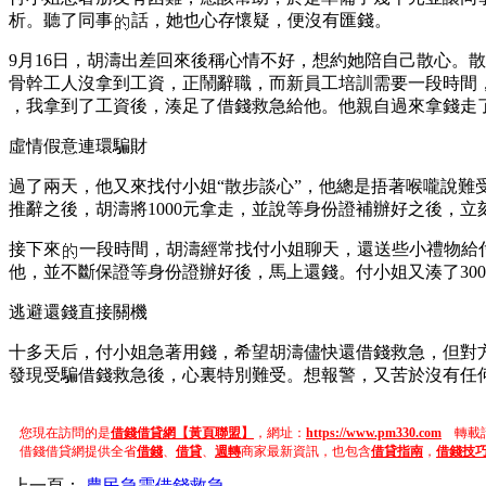
析。聽了同事
話，她也心存懷疑，便沒有匯錢。
9月16日，胡濤出差回來後稱心情不好，想約她陪自己散心。
骨幹工人沒拿到工資，正鬧辭職，而新員工培訓需要一段時間，
，我拿到了工資後，湊足了借錢救急給他。他親自過來拿錢走
虛情假意連環騙財
過了兩天，他又來找付小姐“散步談心”，他總是捂著喉嚨說
推辭之後，胡濤將1000元拿走，並說等身份證補辦好之後，立
接下來
一段時間，胡濤經常找付小姐聊天，還送些小禮物給
他，並不斷保證等身份證辦好後，馬上還錢。付小姐又湊了30
逃避還錢直接關機
十多天后，付小姐急著用錢，希望胡濤儘快還借錢救急，但對
發現受騙借錢救急後，心裏特別難受。想報警，又苦於沒有任
您現在訪問的是
借錢借貸網【黃頁聯盟】
，網址：
https://www.pm330.com
轉載請
借錢借貸網提供全省
借錢
、
借貸
、
週轉
商家最新資訊，也包含
借貸指南
，
借錢技
上一頁：
農民急需借錢救急