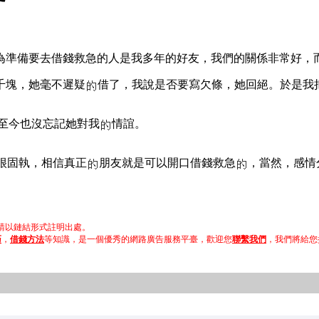
為準備要去借錢救急的人是我多年的好友，我們的關係非常好，
千塊，她毫不遲疑
借了，我說是否要寫欠條，她回絕。於是我
至今也沒忘記她對我
情誼。
很固執，相信真正
朋友就是可以開口借錢救急
，當然，感情
以鏈結形式註明出處。
巧
，
借錢方法
等知識，是一個優秀的網路廣告服務平臺，歡迎您
聯繫我們
，我們將給您