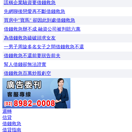
謊稱企業驗資要借錢救急
先網聊後戀愛再不斷借錢救急
買房中"寶馬" 卻因此到處借錢救急
借錢救急辦不成 融資公司被判賠六萬
為借錢救急磕破頭求女友
一男子周旋多名女子之間借錢救急不還
借錢救急不還前妻狀告前夫
幫人借錢卻無法證實
借錢救急百萬炒股虧空
週轉
信貸
借錢救急
借貸指南