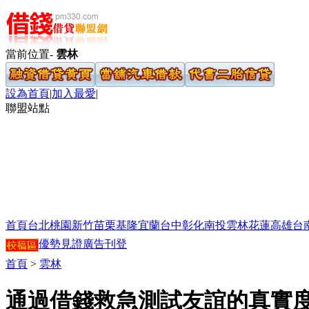
當前位置-
雲林
設為首頁
|
加入最愛
|
聯盟站點
首頁
台北
桃園
新竹
苗栗
基隆
宜蘭
台中
彰化
南投
雲林
花蓮
高雄
台
優勢見證
廣告刊登
首頁
>
雲林
通過借錢救急測試友誼的真實