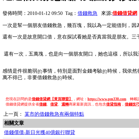
發佈時間：2010-01-12 09:50 Tag：
借錢救急
來源:
借錢借貸網
一次是幫一個朋友借錢救急，幾百塊，我以為一定能借到，因
還有一次是故意開口借，意在探試看她是否真當我是朋友。三
還有一次，五萬塊，也是向一個朋友開口，她也這樣，所以我
感情是件很脆弱
事情，特別是面對金錢考驗
時候，我依然
萬不得已，非要借錢救急
時候。
您現在訪問的是
借錢借貸網【黃頁聯盟】
，網址：
https://www.pm330.com
轉載請
借錢借貸網提供全省
借錢
、
借貸
、
週轉
商家最新資訊，也包含
借貸指南
，
借錢技
上一頁：
某市的借錢救急有兩個特點
相關文章
借錢償債-新日光獲40億銀行聯貸