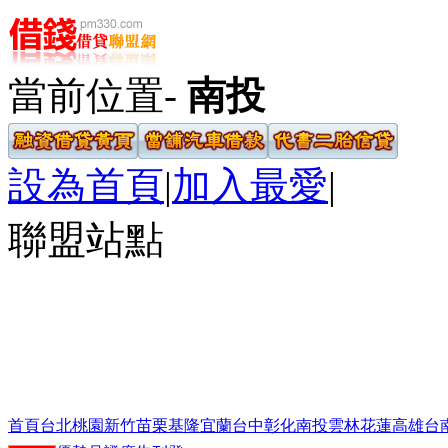
當前位置-
南投
設為首頁
|
加入最愛
|
聯盟站點
首頁
台北
桃園
新竹
苗栗
基隆
宜蘭
台中
彰化
南投
雲林
花蓮
高雄
台