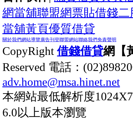
網
當舖聯盟網
票貼
借錢
二
當舖黃頁
優質借貸
關於我們
網站導覽
廣告刊登
聯盟網站
聯絡我們
免責聲明
CopyRight
借錢
借貸
網【
Reserved 電話：(02)89
adv.home@msa.hinet.net
本網站最低解析度1024X768d
6.0以上版本瀏覽