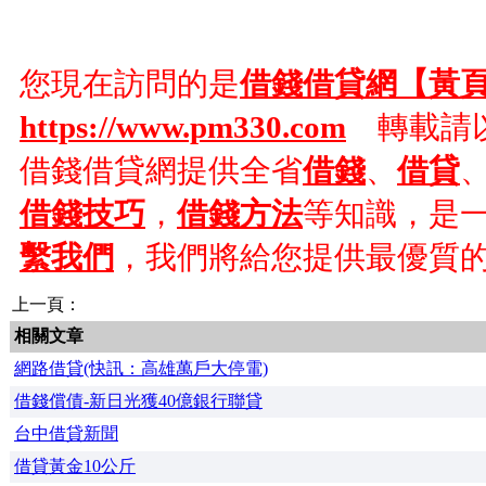
您現在訪問的是
借錢借貸網【黃
https://www.pm330.com
轉載請以
借錢借貸網提供全省
借錢
、
借貸
借錢技巧
，
借錢方法
等知識，是
繫我們
，我們將給您提供最優質
上一頁：
相關文章
網路借貸(快訊：高雄萬戶大停電)
借錢償債-新日光獲40億銀行聯貸
台中借貸新聞
借貸黃金10公斤