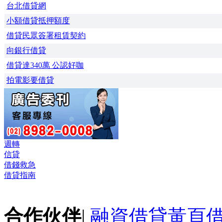
台北借貸網
小額借貸抵押額度
借貸民眾簽署租賃契約
向銀行借貸
借貸達340萬 公認好咖
拍電影要借貸
週轉
信貸
借錢救急
借貸指南
合作伙伴
|
融資借貸黃頁