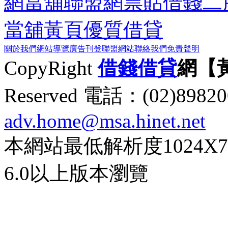
網
當舖聯盟網
票貼
借錢
二
當舖黃頁
優質借貸
關於我們
網站導覽
廣告刊登
聯盟網站
聯絡我們
免責聲明
CopyRight
借錢
借貸
網【
Reserved 電話：(02)89
adv.home@msa.hinet.net
本網站最低解析度1024X768d
6.0以上版本瀏覽