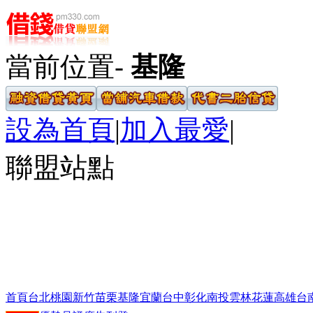
當前位置-
基隆
設為首頁
|
加入最愛
|
聯盟站點
首頁
台北
桃園
新竹
苗栗
基隆
宜蘭
台中
彰化
南投
雲林
花蓮
高雄
台