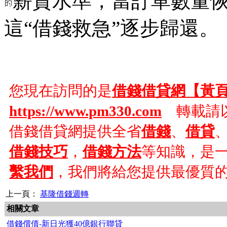
薪資水準，當訂單數量
這“借錢救急”逐步歸還。
您現在訪問的是
借錢借貸網【黃
https://www.pm330.com
轉載請以
借錢借貸網提供全省
借錢
、
借貸
借錢技巧
，
借錢方法
等知識，是
繫我們
，我們將給您提供最優質
上一頁：
基隆借錢週轉
相關文章
借錢償債-新日光獲40億銀行聯貸