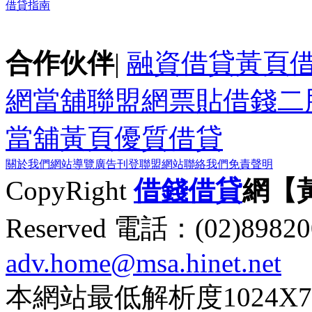
借貸指南
合作伙伴
|
融資借貸黃頁
網
當舖聯盟網
票貼
借錢
二
當舖黃頁
優質借貸
關於我們
網站導覽
廣告刊登
聯盟網站
聯絡我們
免責聲明
CopyRight
借錢
借貸
網【
Reserved 電話：(02)89
adv.home@msa.hinet.net
本網站最低解析度1024X768d