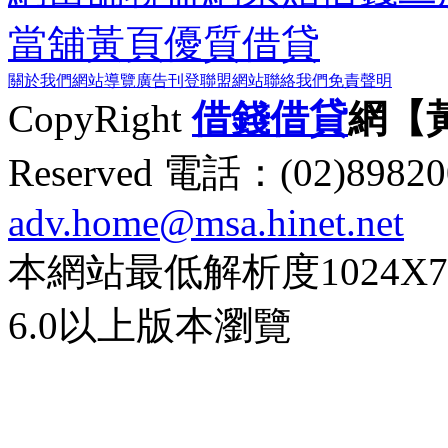
當舖黃頁
優質借貸
關於我們
網站導覽
廣告刊登
聯盟網站
聯絡我們
免責聲明
CopyRight
借錢
借貸
網【
Reserved 電話：(02)89
adv.home@msa.hinet.net
本網站最低解析度1024X768d
6.0以上版本瀏覽