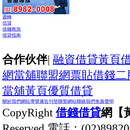
週轉
信貸
借錢救急
借貸指南
合作伙伴
|
融資借貸黃頁
網
當舖聯盟網
票貼
借錢
二
當舖黃頁
優質借貸
關於我們
網站導覽
廣告刊登
聯盟網站
聯絡我們
免責聲明
CopyRight
借錢
借貸
網【
Reserved 電話：(02)89