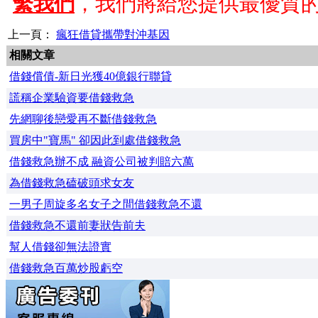
繫我們
，我們將給您提供最優質
上一頁：
瘋狂借貸攜帶對沖基因
相關文章
借錢償債-新日光獲40億銀行聯貸
謊稱企業驗資要借錢救急
先網聊後戀愛再不斷借錢救急
買房中"寶馬" 卻因此到處借錢救急
借錢救急辦不成 融資公司被判賠六萬
為借錢救急磕破頭求女友
一男子周旋多名女子之間借錢救急不還
借錢救急不還前妻狀告前夫
幫人借錢卻無法證實
借錢救急百萬炒股虧空