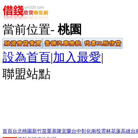
當前位置-
桃園
設為首頁
|
加入最愛
|
聯盟站點
首頁
台北
桃園
新竹
苗栗
基隆
宜蘭
台中
彰化
南投
雲林
花蓮
高雄
台