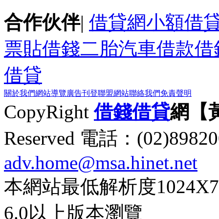
合作伙伴
|
借貸網
小額借
票貼
借錢
二胎
汽車借款
借
借貸
關於我們
網站導覽
廣告刊登
聯盟網站
聯絡我們
免責聲明
CopyRight
借錢
借貸
網【
Reserved 電話：(02)89
adv.home@msa.hinet.net
本網站最低解析度1024X768d
6.0以上版本瀏覽