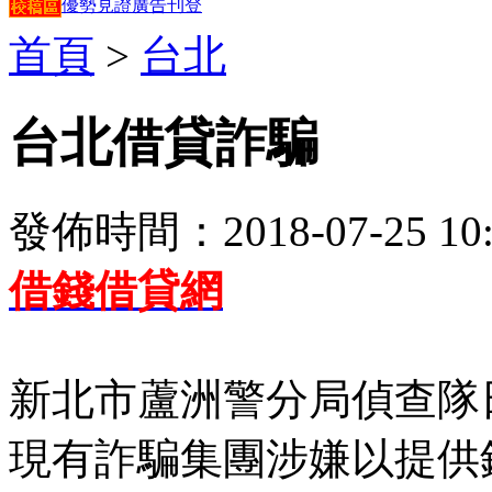
優勢見證
廣告刊登
首頁
>
台北
台北借貸詐騙
發佈時間：2018-07-25 10:
借錢借貸網
新北市蘆洲警分局偵查隊日
現有詐騙集團涉嫌以提供