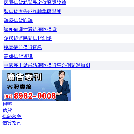
因還借貸私闖民宅偷竊還脫褲
裝借貸廣告成詐騙集團幫兇
騙屋借貸詐騙
該如何理性看待網路借貸
怎樣規避民間借貸糾紛
桃園優質借貸資訊
高雄借貸資訊
中國祭出懲戒防網路借貸平台倒閉潮加劇
週轉
信貸
借錢救急
借貸指南