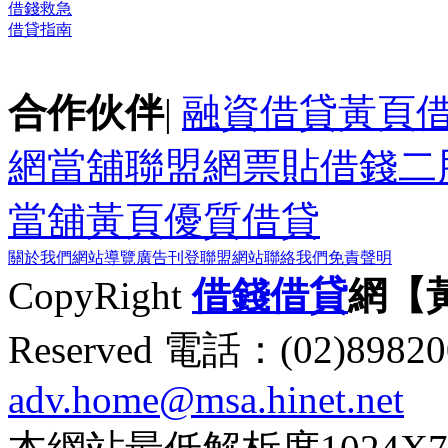
借錢救急
借貸指南
合作伙伴
|
融資借貸黃頁
網
當舖聯盟網
票貼
借錢
二
當舖黃頁
優質借貸
關於我們
網站導覽
廣告刊登
聯盟網站
聯絡我們
免責聲明
CopyRight
借錢
借貸
網【
Reserved 電話：(02)89
adv.home@msa.hinet.net