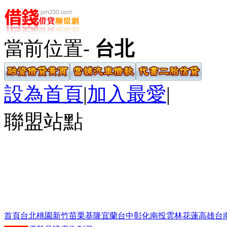
當前位置-
台北
設為首頁
|
加入最愛
|
聯盟站點
首頁
台北
桃園
新竹
苗栗
基隆
宜蘭
台中
彰化
南投
雲林
花蓮
高雄
台