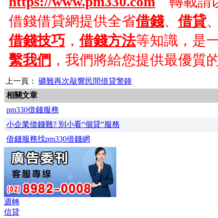
https://www.pm330.com
轉載請以
借錢借貸網提供全省
借錢
、
借貸
借錢技巧
，
借錢方法
等知識，是
繫我們
，我們將給您提供最優質
上一頁：
礦難再次敲響民間借貸警鐘
相關文章
pm330借錢服務
小企業借錢難? 別小看“個貸”服務
借錢服務找pm330借錢網
週轉
信貸